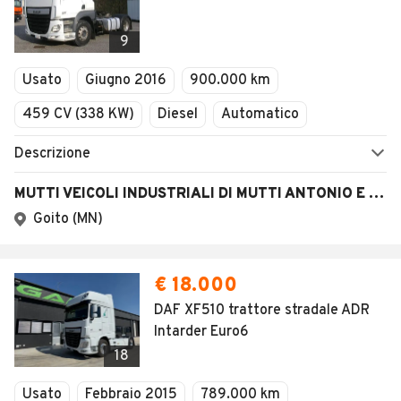
9
Usato
Giugno 2016
900.000 km
459 CV (338 KW)
Diesel
Automatico
Descrizione
MUTTI VEICOLI INDUSTRIALI DI MUTTI ANTONIO E STEFANO S.N.C.
Goito (MN)
€ 18.000
DAF XF510 trattore stradale ADR
Intarder Euro6
18
Usato
Febbraio 2015
789.000 km