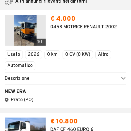
Altri annunci rilevanti nei dintorni
€ 4.000
0458 MOTRICE RENAULT 2002
10
Usato
2026
0 km
0 CV (0 KW)
Altro
Automatico
Descrizione
NEW ERA
Prato (PO)
€ 10.800
DAF CF 460 EURO 6