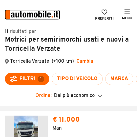
MENU
PREFERITI
CERCA
11
risultati
per
Motrici per semirimorchi usati e nuovi a
VENDI
Auto
Torricella Verzate
MAGAZINE
Auto usate
Torricella Verzate
(+100 km)
Cambia
ACCEDI
Auto Km 0
Auto Nuove
FILTRI
TIPO DI VEICOLO
MARCA
1
Noleggio a lungo termine
Ordina:
Dal più economico
Auto d'epoca
Moto
€ 11.000
Camper
Man