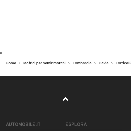
0
Home
Motrici per semirimorchi
Lombardia
Pavia
Torricel
AUTOMOBILE.IT
ESPLORA