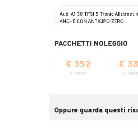
Audi A1 30 TFSI S Tronic Allstree
ANCHE CON ANTICIPO ZERO
PACCHETTI NOLEGGIO
€ 352
€ 3
al mese*
al mese
48
Mesi
48
Mes
DURATA
DURAT
15.000
20.00
KM/ANNO INCLUSI
KM/ANNO IN
Oppure guarda questi risu
€ 3.500
€ 3.50
ANTICIPO
ANTICIP
SCEGLI
SCEGL