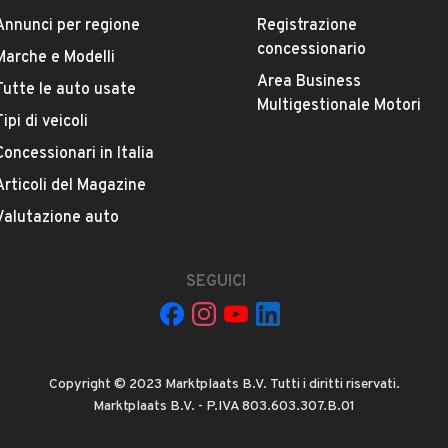
Cambio
VEDI TUTTI
Annunci per regione
Registrazione
Cambio automatico
concessionario
Marche e Modelli
Area Business
Tutte le auto usate
Numero di posti
Multigestionale Motori
5 posti
Tipi di veicoli
Concessionari in Italia
Carrozzeria
Articoli del Magazine
Sportiva / Coupe'
Valutazione auto
questo venditore e la sua votazione media.
SEGUICI
Copyright © 2023 Marktplaats B.V. Tutti i diritti riservati.
Napoli, Napoli
Marktplaats B.V. - P.IVA 803.603.307.B.01