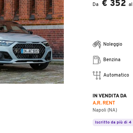
€ 352
Da
al
Noleggio
Benzina
Automatico
IN VENDITA DA
A.R. RENT
Napoli (NA)
Iscritto da più di 4