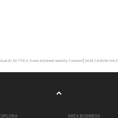
LEGGI TUTTO
ESTETICA E CONDIZIONI
ACCESSORI
Marca
Audi A1 30 TFSI S Tronic Allstreet Identity Contrast| 2026 CANONI 
AUDI
Versione
-
Immatricolazione
2025
ESPLORA
AREA BUSINESS