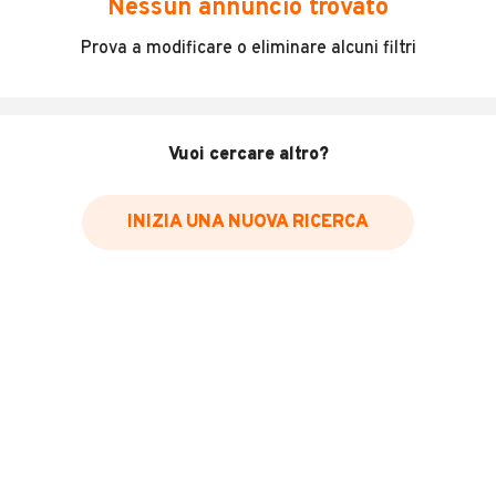
Nessun annuncio trovato
Incidenti in cui è stato coinvolto il veicolo
Prova a modificare o eliminare alcuni filtri
L'ultima lettura del contachilometri
Data e luogo di immatricolazione
Data e luogo delle revisioni effettuate
Vuoi cercare altro?
Importazioni
INIZIA UNA NUOVA RICERCA
Inserisci il numero di targa per verificare la disponibilità
del report.
Per saperne di più su CARFAX visita
il sito web
VERIFICA DISPONIBILITÀ REPORT