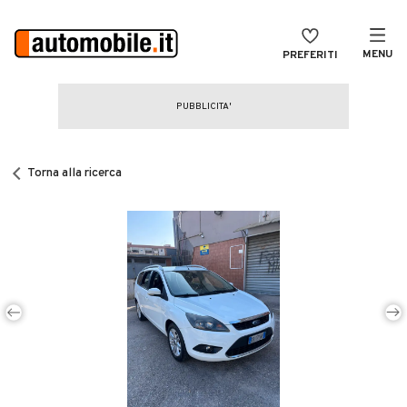
MENU
PREFERITI
CERCA
VENDI
Auto
MAGAZINE
Auto usate
Torna alla ricerca
ACCEDI
Auto Km 0
Auto Nuove
Noleggio a lungo termine
Auto d'epoca
Moto
Camper