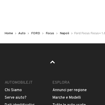
Non hai il numero di targa? Cercalo nelle foto del veicolo
o contatta
il venditore al telefono
o
via e-mail
per
riceverlo.
Home
Auto
FORD
Focus
Napoli
Ford Focus Focus+ 1.
AUTOMOBILE.IT
ESPLORA
Chi Siamo
Annunci per regione
Pubblicità
Serve aiuto?
Marche e Modelli