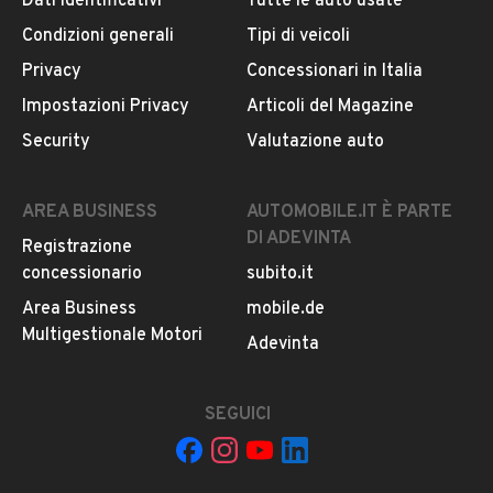
Dati identificativi
Tutte le auto usate
Condizioni generali
Tipi di veicoli
DESCRIZIONE
Privacy
Concessionari in Italia
Salve,mi contatti al
MOSTRA NUMERO
Impostazioni Privacy
Articoli del Magazine
Security
Valutazione auto
INFORMAZIONI VEICOLO
AREA BUSINESS
AUTOMOBILE.IT È PARTE
DATI BASE
CONSUMI
ESTETICA E CONDIZ
DI ADEVINTA
Registrazione
concessionario
subito.it
Tipologia
Area Business
mobile.de
USATO
Multigestionale Motori
Adevinta
Marca
FORD
SEGUICI
Modello