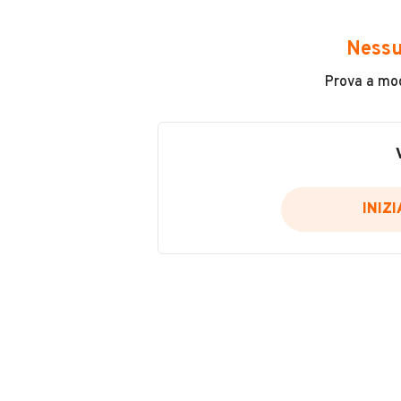
Avrai accesso a tutte le informazio
e sicuro, come:
Nessu
Incidenti in cui è stato coinvolto
Prova a modi
L'ultima lettura del contachilo
Data e luogo di immatricolazio
Data e luogo delle revisioni ef
Importazioni
INIZ
Inserisci il numero di targa per verif
Per saperne di più su CARFAX visit
VERIFIC