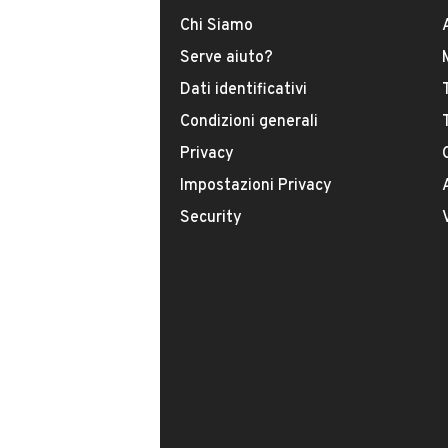
Chi Siamo
INFORMAZIONI VEICOLO
Serve aiuto?
Dati identificativi
DATI BASE
CONSUMI
Condizioni generali
Privacy
Tipologia
USATO
Impostazioni Privacy
Security
Modello
Aygo
Carburante
Benzina
Immatricolazione
Agosto 2008