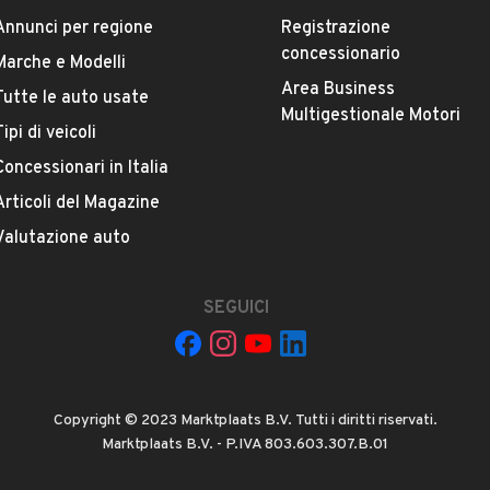
Annunci per regione
Registrazione
concessionario
Marche e Modelli
Area Business
Tutte le auto usate
ESTETICA E CONDIZIONI
ACCESSORI
Multigestionale Motori
Tipi di veicoli
Concessionari in Italia
Marca
TOYOTA
Articoli del Magazine
Valutazione auto
Versione
Aygo 1.0 VVT-i 3p. Sol
SEGUICI
Chilometri
307.000
Copyright © 2023 Marktplaats B.V. Tutti i diritti riservati.
Potenza
Marktplaats B.V. - P.IVA 803.603.307.B.01
VEDI TUTTI
50 kW (67 CV)