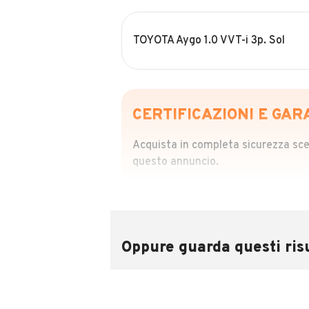
TOYOTA Aygo 1.0 VVT-i 3p. Sol
CERTIFICAZIONI E GAR
Acquista in completa sicurezza scegl
questo annuncio.
STORIA DEL VEIC
Richiedi da 39,99
Sponsorizzato
Oppure guarda questi risu
Attraverso il report CARFAX potrai 
utilizzando il numero di targa.