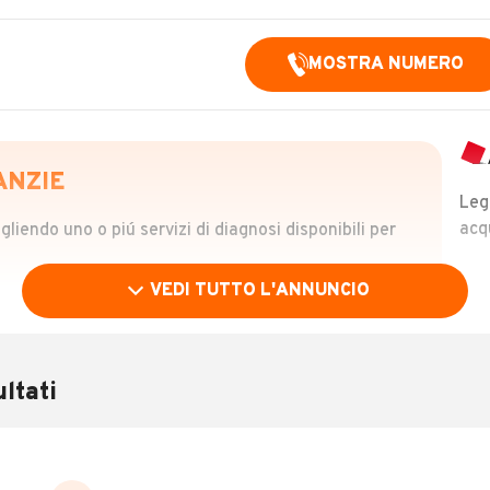
MOSTRA NUMERO
ANZIE
Leg
acq
iendo uno o piú servizi di diagnosi disponibili per
VEDI TUTTO L'ANNUNCIO
OLO
 €
ltati
verificare la storia del veicolo semplicemente