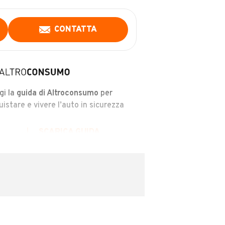
CONTATTA
gi la
guida di Altroconsumo
per
uistare e vivere l’auto in sicurezza
SCARICA GUIDA