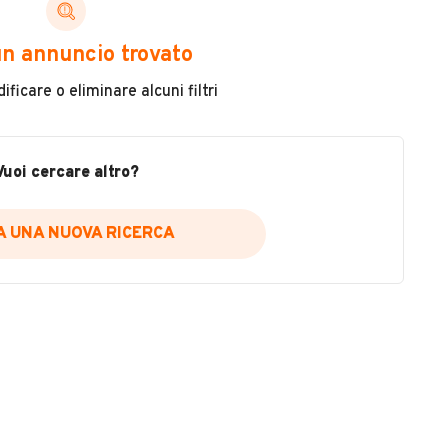
ni di cui necessiti per scegliere in modo trasparente
n annuncio trovato
 il veicolo
ficare o eliminare alcuni filtri
metri
ne
fettuate
Vuoi cercare altro?
IA UNA NUOVA RICERCA
icare la disponibilità del report.
a
il sito web
A DISPONIBILITÀ REPORT