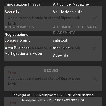
Auto usate Vescovato
Auto usate Volongo
Privacy
Concessionari in Italia
Error
Auto usate Voltido
Impostazioni Privacy
Articoli del Magazine
Ops qualcosa è andato storto! Riprova più
Security
Valutazione auto
tardi
AREA BUSINESS
AUTOMOBILE.IT È PARTE
DI ADEVINTA
Error
Registrazione
Ops qualcosa è andato storto! Riprova più
concessionario
subito.it
tardi
Area Business
mobile.de
Multigestionale Motori
Adevinta
Error
Ops qualcosa è andato storto! Riprova più
SEGUICI
tardi
Error
Copyright © 2023 Marktplaats B.V. Tutti i diritti riservati.