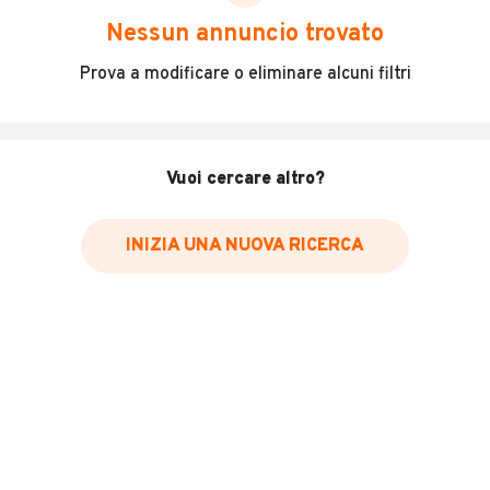
scegliere in modo trasparente e sicuro, come:
Nessun annuncio trovato
Incidenti in cui è stato coinvolto il veicolo
Prova a modificare o eliminare alcuni filtri
L'ultima lettura del contachilometri
Data e luogo di immatricolazione
Data e luogo delle revisioni effettuate
Vuoi cercare altro?
Importazioni
INIZIA UNA NUOVA RICERCA
Inserisci il numero di targa per verificare la disponibilità
del report.
Per saperne di più su CARFAX visita
il sito web
VERIFICA DISPONIBILITÀ REPORT