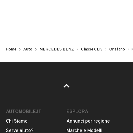
Non hai il numero di targa? Cercalo nelle foto del veicolo
o contatta
il venditore al telefono
o
via e-mail
per
riceverlo.
Home
Auto
MERCEDES BENZ
Classe CLK
Oristano
AUTOMOBILE.IT
ESPLORA
Chi Siamo
Annunci per regione
Pubblicità
Serve aiuto?
Marche e Modelli