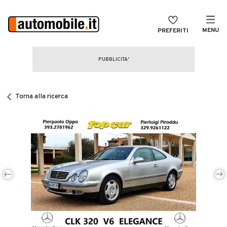
MENU
PREFERITI
CERCA
VENDI
Auto
MAGAZINE
Auto usate
Torna alla ricerca
ACCEDI
Auto Km 0
Auto Nuove
Noleggio a lungo termine
Auto d'epoca
Moto
Camper