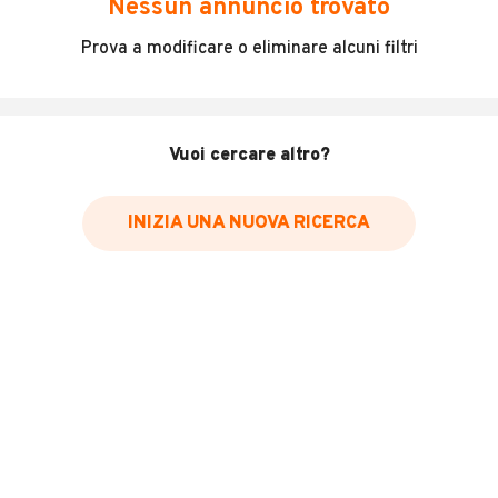
Nessun annuncio trovato
Incidenti in cui è stato coinvolto il veicolo
Prova a modificare o eliminare alcuni filtri
L'ultima lettura del contachilometri
Data e luogo di immatricolazione
Data e luogo delle revisioni effettuate
Vuoi cercare altro?
Importazioni
INIZIA UNA NUOVA RICERCA
Inserisci il numero di targa per verificare la disponibilità
del report.
Per saperne di più su CARFAX visita
il sito web
VERIFICA DISPONIBILITÀ REPORT