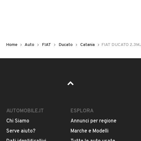
Non hai il numero di targa? Cercalo nelle foto del veicolo
o contatta
il venditore al telefono
o
via e-mail
per
riceverlo.
Home
Auto
FIAT
Ducato
Catania
FIAT DUCATO 2.3M
AUTOMOBILE.IT
ESPLORA
Chi Siamo
Annunci per regione
Pubblicità
Serve aiuto?
Marche e Modelli