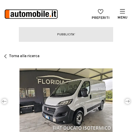
MENU
PREFERITI
CERCA
VENDI
Auto
MAGAZINE
Auto usate
Torna alla ricerca
ACCEDI
Auto Km 0
Auto Nuove
Noleggio a lungo termine
Auto d'epoca
Moto
Camper