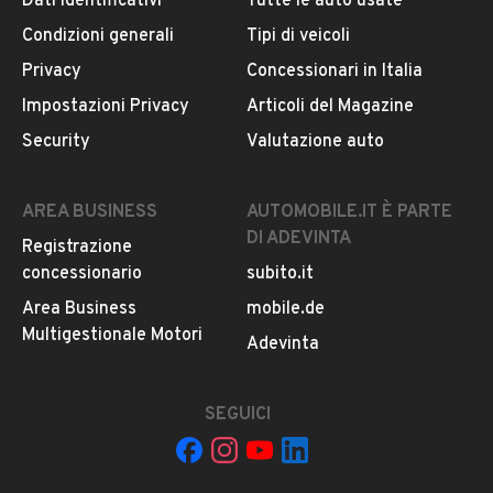
Dati identificativi
Tutte le auto usate
Condizioni generali
Tipi di veicoli
DESCRIZIONE
Privacy
Concessionari in Italia
UNIPROPRIETARIO
Impostazioni Privacy
Articoli del Magazine
Possibilità di finanziamento
Security
Valutazione auto
Usato garantito 12 mesi
Cambio automatico
AREA BUSINESS
AUTOMOBILE.IT È PARTE
DI ADEVINTA
Registrazione
INFORMAZIONI VEICOLO
concessionario
subito.it
DATI BASE
CONSUMI
ESTETICA E CONDIZ
Area Business
mobile.de
Multigestionale Motori
Adevinta
Tipologia
USATO
SEGUICI
Marca
AUDI