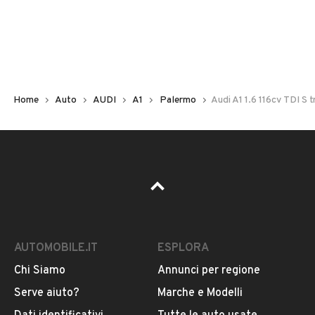
Non hai il numero di targa? Cercalo nelle foto del veicolo
o contatta
il venditore al telefono
o
via e-mail
per
riceverlo.
Home
Auto
AUDI
A1
Palermo
Audi A1 1.6 116cv TDI S t
AUTOMOBILE.IT
ESPLORA
Chi Siamo
Annunci per regione
Pubblicità
Serve aiuto?
Marche e Modelli