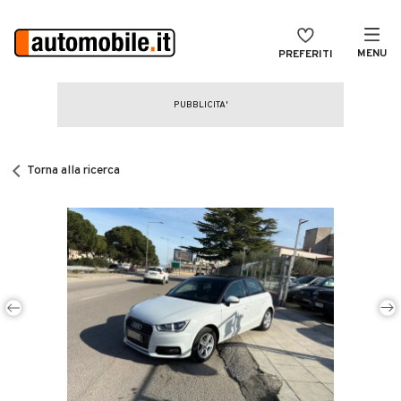
MENU
PREFERITI
CERCA
VENDI
Auto
MAGAZINE
Auto usate
Torna alla ricerca
ACCEDI
Auto Km 0
Auto Nuove
Noleggio a lungo termine
Auto d'epoca
Moto
Camper