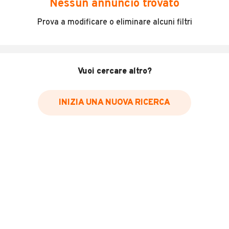
Nessun annuncio trovato
Incidenti in cui è stato coinvolto il veicolo
Prova a modificare o eliminare alcuni filtri
L'ultima lettura del contachilometri
Data e luogo di immatricolazione
Data e luogo delle revisioni effettuate
Vuoi cercare altro?
Importazioni
INIZIA UNA NUOVA RICERCA
Inserisci il numero di targa per verificare la disponibilità
del report.
Per saperne di più su CARFAX visita
il sito web
VERIFICA DISPONIBILITÀ REPORT