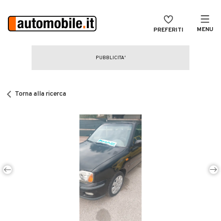
MENU
PREFERITI
CERCA
VENDI
Auto
MAGAZINE
Auto usate
Torna alla ricerca
ACCEDI
Auto Km 0
Auto Nuove
Noleggio a lungo termine
Auto d'epoca
Moto
Camper