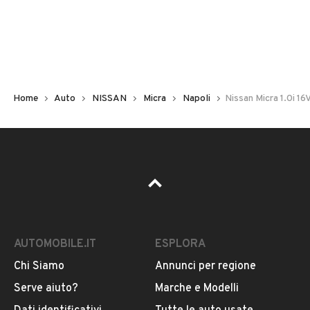
Non hai il numero di targa? Cercalo nelle foto del veicolo
o contatta
il venditore al telefono
o
via e-mail
per
riceverlo.
Home
Auto
NISSAN
Micra
Napoli
Nissan Micra 1.0i 16V
AUTOMOBILE.IT
ESPLORA
Chi Siamo
Annunci per regione
Pubblicità
Serve aiuto?
Marche e Modelli