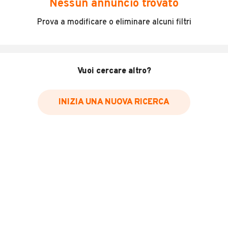
Nessun annuncio trovato
Incidenti in cui è stato coinvolto il veicolo
Prova a modificare o eliminare alcuni filtri
L'ultima lettura del contachilometri
Data e luogo di immatricolazione
Data e luogo delle revisioni effettuate
Vuoi cercare altro?
Importazioni
INIZIA UNA NUOVA RICERCA
Inserisci il numero di targa per verificare la disponibilità
del report.
Per saperne di più su CARFAX visita
il sito web
VERIFICA DISPONIBILITÀ REPORT