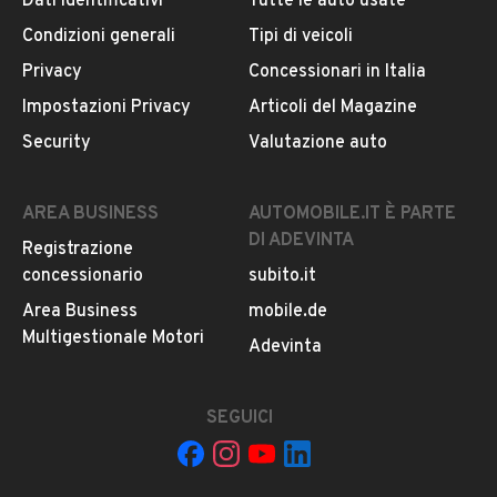
Dati identificativi
Tutte le auto usate
Condizioni generali
Tipi di veicoli
DESCRIZIONE
Privacy
Concessionari in Italia
NISSAN MICRA 1.2 BENZINA
Impostazioni Privacy
Articoli del Magazine
Anno 1999
Security
Valutazione auto
Per tutte le info chiama il
MOSTRA NUMERO
MAC
AUTO, Via Pucecca, Palma Campania (NA)
AREA BUSINESS
AUTOMOBILE.IT È PARTE
DI ADEVINTA
Registrazione
INFORMAZIONI VEICOLO
concessionario
subito.it
DATI BASE
CONSUMI
ESTETICA E CONDIZ
Area Business
mobile.de
Multigestionale Motori
Adevinta
Tipologia
USATO
SEGUICI
Marca
NISSAN