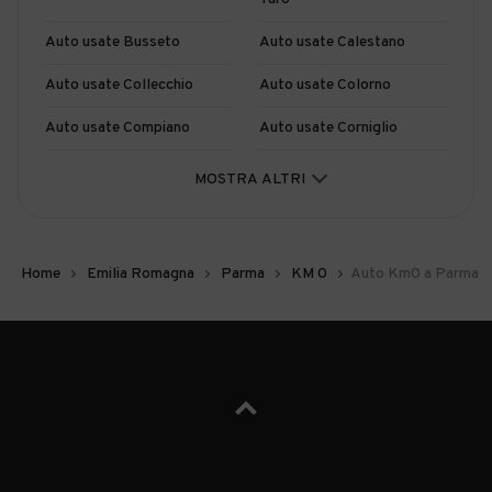
Auto usate Busseto
Auto usate Calestano
Auto usate Collecchio
Auto usate Colorno
Auto usate Compiano
Auto usate Corniglio
Auto usate Felino
Auto usate Fidenza
MOSTRA ALTRI
Auto usate Fontanellato
Auto usate Fontevivo
Auto usate Fornovo di Taro
Auto usate Langhirano
Home
Emilia Romagna
Parma
KM 0
Auto Km0 a Parma
Auto usate Lesignano de'
Auto usate Medesano
Bagni
Auto usate Mezzani
Auto usate Monchio delle
Corti
Auto usate
Auto usate Neviano degli
Montechiarugolo
Arduini