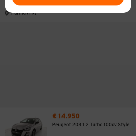
4,2
(
397
)
Parma (PR)
€ 14.950
Peugeot 208 1.2 Turbo 100cv Style