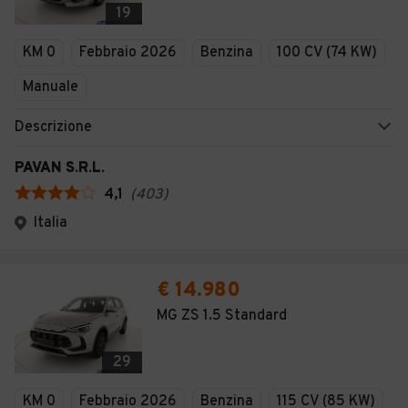
19
KM 0
Febbraio 2026
Benzina
100 CV (74 KW)
Manuale
Descrizione
PAVAN S.R.L.
4,1
(
403
)
Italia
€ 14.980
MG ZS 1.5 Standard
29
KM 0
Febbraio 2026
Benzina
115 CV (85 KW)