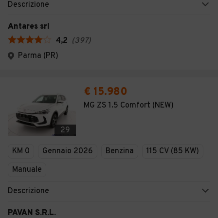
Descrizione
Antares srl
4,2
(
397
)
Parma (PR)
€ 15.980
MG ZS 1.5 Comfort (NEW)
29
KM 0
Gennaio 2026
Benzina
115 CV (85 KW)
Manuale
Descrizione
PAVAN S.R.L.