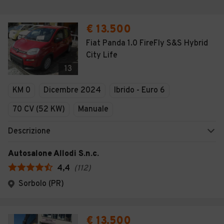
€ 13.500
Fiat Panda 1.0 FireFly S&S Hybrid
City Life
13
KM 0
Dicembre 2024
Ibrido - Euro 6
70 CV (52 KW)
Manuale
Descrizione
Autosalone Allodi S.n.c.
4,4
(
112
)
Sorbolo (PR)
€ 13.500