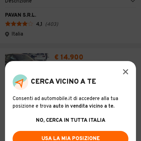
Descrizione
PAVAN S.R.L.
4,1
(
403
)
Italia
€ 14.900
Peugeot 208 1.2 puretech Style
CERCA VICINO A TE
21
KM 0
Novembre 2025
Benzina - Euro 6
Consenti ad automobile.it di accedere alla tua
posizione e trova
auto in vendita vicino a te
.
100 CV (74 KW)
Manuale
NO, CERCA IN TUTTA ITALIA
Descrizione
Antares srl
USA LA MIA POSIZIONE