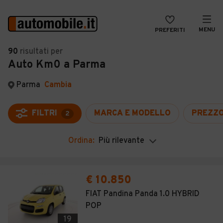
MENU
PREFERITI
CERCA
90
risultati
per
Auto Km0 a Parma
VENDI
Auto
MAGAZINE
Auto usate
Parma
Cambia
ACCEDI
Auto Km 0
FILTRI
MARCA E MODELLO
PREZZ
2
Auto Nuove
Ordina:
Più rilevante
Noleggio a lungo termine
Auto d'epoca
€ 10.850
Moto
FIAT Pandina Panda 1.0 HYBRID
POP
Camper
19