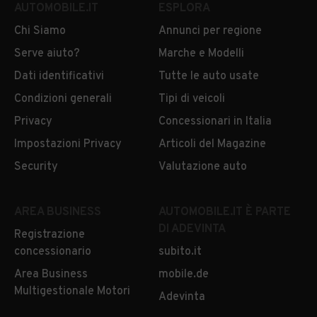
AUTOMOBILE.IT
ESPLORA
Auto usate Noceto
Auto usate Palanzano
Chi Siamo
Annunci per regione
Auto usate Pellegrino
Auto usate Polesine Zibello
Serve aiuto?
Marche e Modelli
Parmense
Dati identificativi
Tutte le auto usate
Auto usate Roccabianca
Auto usate Sala Baganza
Condizioni generali
Tipi di veicoli
Privacy
Concessionari in Italia
Auto usate Salsomaggiore
Auto usate San Secondo
Terme
Parmense
Impostazioni Privacy
Articoli del Magazine
Security
Valutazione auto
Auto usate Sissa Trecasali
Auto usate Solignano
Auto usate Soragna
Auto usate Sorbolo
AREA BUSINESS
AUTOMOBILE.IT È PARTE
Auto usate Terenzo
Auto usate Tizzano Val
DI ADEVINTA
Registrazione
Parma
concessionario
subito.it
Area Business
Auto usate Tornolo
mobile.de
Auto usate Torrile
Multigestionale Motori
Adevinta
Auto usate Traversetolo
Auto usate Valmozzola