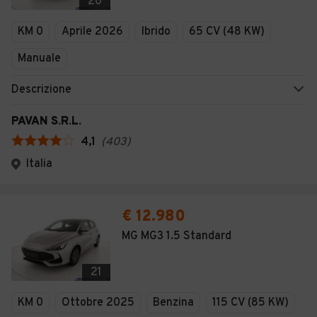
20
KM 0
Aprile 2026
Ibrido
65 CV (48 KW)
Manuale
Descrizione
PAVAN S.R.L.
4,1
(
403
)
Italia
€ 12.980
MG MG3 1.5 Standard
21
KM 0
Ottobre 2025
Benzina
115 CV (85 KW)