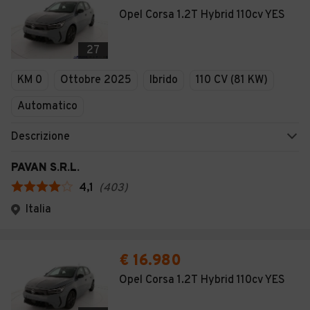
Opel Corsa 1.2T Hybrid 110cv YES
27
KM 0
Ottobre 2025
Ibrido
110 CV (81 KW)
Automatico
Descrizione
PAVAN S.R.L.
4,1
(
403
)
Italia
€ 16.980
Opel Corsa 1.2T Hybrid 110cv YES