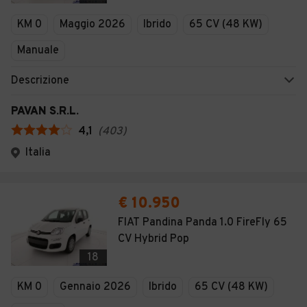
Veicoli Commerciali
KM 0
Maggio 2026
Ibrido
65 CV (48 KW)
Concessionari
Manuale
Descrizione
PAVAN S.R.L.
4,1
(
403
)
Italia
€ 10.950
FIAT Pandina Panda 1.0 FireFly 65
CV Hybrid Pop
18
KM 0
Gennaio 2026
Ibrido
65 CV (48 KW)