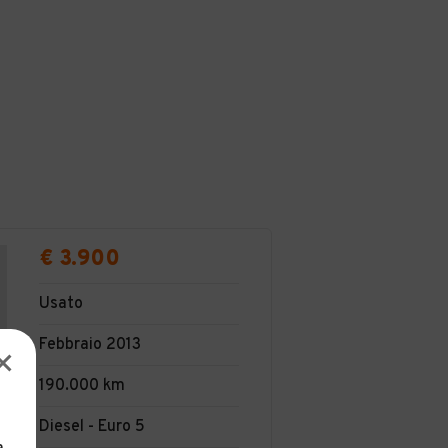
€ 3.900
Usato
Febbraio 2013
190.000 km
Diesel - Euro 5