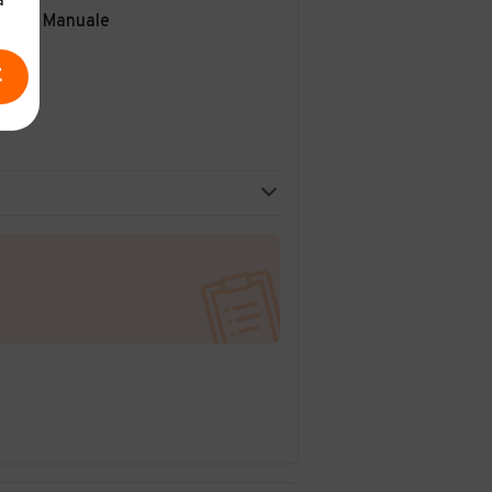
a
Manuale
E