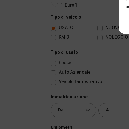
C
Euro 1
a
Euro 0
Tipo di veicolo
USATO
NUOVO
KM 0
NOLEGGIO
Tipo di usato
Epoca
Auto Aziendale
Veicolo Dimostrativo
Immatricolazione
Chilometri