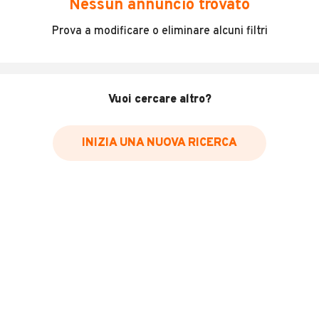
Nessun annuncio trovato
Incidenti in cui è stato coinvolto il veicolo
Prova a modificare o eliminare alcuni filtri
L'ultima lettura del contachilometri
Data e luogo di immatricolazione
Data e luogo delle revisioni effettuate
Vuoi cercare altro?
Importazioni
INIZIA UNA NUOVA RICERCA
Inserisci il numero di targa per verificare la disponibilità
del report.
Per saperne di più su CARFAX visita
il sito web
VERIFICA DISPONIBILITÀ REPORT