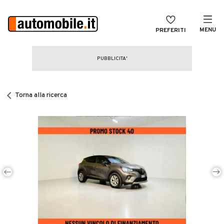
MENU
PREFERITI
CERCA
VENDI
Auto
MAGAZINE
Auto usate
Torna alla ricerca
ACCEDI
Auto Km 0
Auto Nuove
Noleggio a lungo termine
Auto d'epoca
Moto
Camper