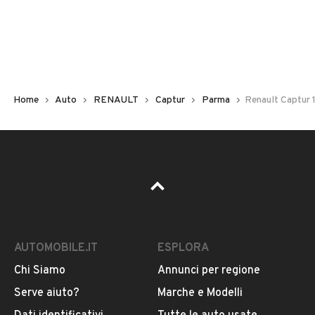
Non hai il numero di targa? Cercalo nelle foto del veicolo
o contatta
il venditore al telefono
o
via e-mail
per
riceverlo.
Home
Auto
RENAULT
Captur
Parma
Renault Captur 
AUTOMOBILE.IT
ESPLORA
Chi Siamo
Annunci per regione
Pubblicità
Serve aiuto?
Marche e Modelli