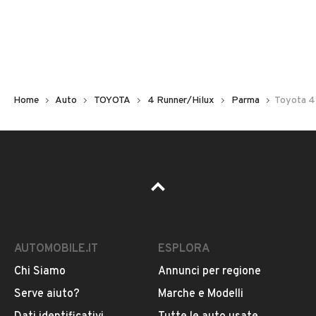
Non hai il numero di targa? Cercalo nelle foto del veicolo
o contatta
il venditore al telefono
o
via e-mail
per
riceverlo.
Home
Auto
TOYOTA
4 Runner/Hilux
Parma
Toyota 4
AUTOMOBILE.IT
ESPLORA
Chi Siamo
Annunci per regione
Pubblicità
Serve aiuto?
Marche e Modelli