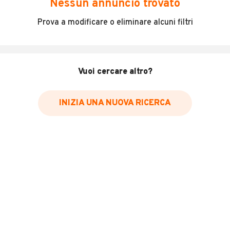
Nessun annuncio trovato
Incidenti in cui è stato coinvolto il veicolo
Prova a modificare o eliminare alcuni filtri
L'ultima lettura del contachilometri
Data e luogo di immatricolazione
Data e luogo delle revisioni effettuate
Vuoi cercare altro?
Importazioni
INIZIA UNA NUOVA RICERCA
Inserisci il numero di targa per verificare la disponibilità
del report.
Per saperne di più su CARFAX visita
il sito web
VERIFICA DISPONIBILITÀ REPORT