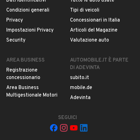
Dati identificativi
Tutte le auto usate
Condizioni generali
Tipi di veicoli
DESCRIZIONE
Privacy
Concessionari in Italia
Bellissima e quasi introvabile Toyota 4Runner SURF 2.4
Impostazioni Privacy
Articoli del Magazine
EFI.
Security
Valutazione auto
Auto perfetta sotto ogni aspetto; tutto perfettamente
funzionante.
Dotata di verricello anteriore e chiusura centralizzata.
AREA BUSINESS
AUTOMOBILE.IT È PARTE
Completa della sua dotazione di origine.
DI ADEVINTA
Registrazione
Possibile trasformazione in cabriolet.
concessionario
subito.it
Libretti manutenzione e tagliandi originali.
Veramente fantastica da guidare e praticamente
Area Business
mobile.de
eterna; una classica delle 4x4 destinata ad entrare nella
Multigestionale Motori
LEGGI TUTTO
Adevinta
storia delle fuoristrada.
SEGUICI
INFORMAZIONI VEICOLO
DATI BASE
CONSUMI
ESTETICA E CONDIZ