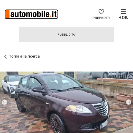
MENU
PREFERITI
CERCA
VENDI
Auto
MAGAZINE
Auto usate
Torna alla ricerca
ACCEDI
Auto Km 0
Auto Nuove
Noleggio a lungo termine
Auto d'epoca
Moto
Camper