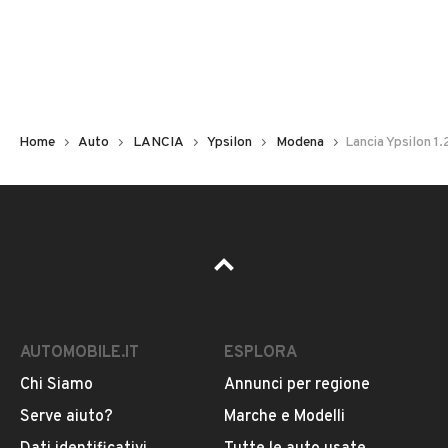
Non hai il numero di targa? Cercalo nelle foto del veicolo
o contatta
il venditore al telefono
o
via e-mail
per
riceverlo.
Home
Auto
LANCIA
Ypsilon
Modena
Lancia Ypsilon 1.
AUTOMOBILE.IT
ESPLORA
Chi Siamo
Annunci per regione
Pubblicità
Serve aiuto?
Marche e Modelli