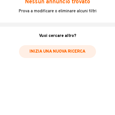
Nessun annuncio trovato
Incidenti in cui è stato coinvolto il veicolo
Prova a modificare o eliminare alcuni filtri
L'ultima lettura del contachilometri
Data e luogo di immatricolazione
Data e luogo delle revisioni effettuate
Vuoi cercare altro?
Importazioni
INIZIA UNA NUOVA RICERCA
Inserisci il numero di targa per verificare la disponibilità
del report.
Per saperne di più su CARFAX visita
il sito web
VERIFICA DISPONIBILITÀ REPORT