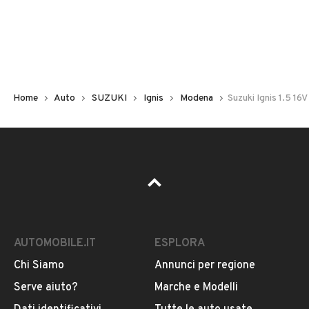
Non hai il numero di targa? Cercalo nelle foto del veicolo
o contatta
il venditore al telefono
o
via e-mail
per
riceverlo.
Home
Auto
SUZUKI
Ignis
Modena
Suzuki Ignis 1.5 16
AUTOMOBILE.IT
ESPLORA
Chi Siamo
Annunci per regione
Pubblicità
Serve aiuto?
Marche e Modelli