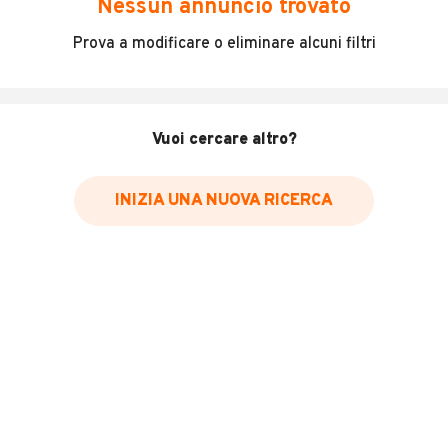
Nessun annuncio trovato
Incidenti in cui è stato coinvolto il veicolo
Prova a modificare o eliminare alcuni filtri
L'ultima lettura del contachilometri
Data e luogo di immatricolazione
Data e luogo delle revisioni effettuate
Vuoi cercare altro?
Importazioni
INIZIA UNA NUOVA RICERCA
Inserisci il numero di targa per verificare la disponibilità
del report.
Per saperne di più su CARFAX visita
il sito web
VERIFICA DISPONIBILITÀ REPORT