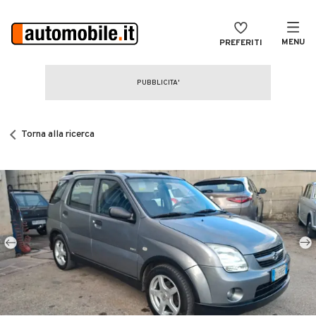
MENU
PREFERITI
CERCA
VENDI
Auto
MAGAZINE
Auto usate
Torna alla ricerca
ACCEDI
Auto Km 0
Auto Nuove
Noleggio a lungo termine
Auto d'epoca
Moto
Camper