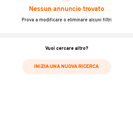
scegliere in modo trasparente e sicuro, come:
Nessun annuncio trovato
Incidenti in cui è stato coinvolto il veicolo
Prova a modificare o eliminare alcuni filtri
L'ultima lettura del contachilometri
Data e luogo di immatricolazione
Data e luogo delle revisioni effettuate
Vuoi cercare altro?
Importazioni
INIZIA UNA NUOVA RICERCA
Inserisci il numero di targa per verificare la disponibilità
del report.
Per saperne di più su CARFAX visita
il sito web
VERIFICA DISPONIBILITÀ REPORT