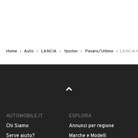
Non hai il numero di targa? Cercalo nelle foto del veicolo
o contatta
il venditore al telefono
o
via e-mail
per
riceverlo.
Home
Auto
LANCIA
Ypsilon
Pesaro/Urbino
LANCIA Yp
AUTOMOBILE.IT
ESPLORA
Chi Siamo
Annunci per regione
Pubblicità
Serve aiuto?
Marche e Modelli