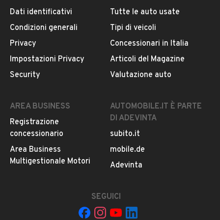
Dati identificativi
Tutte le auto usate
Condizioni generali
Tipi di veicoli
DESCRIZIONE
Privacy
Concessionari in Italia
LANCIA Ypsilon 0.9 TwinAir 85 CV 5 porte Metano
Impostazioni Privacy
Articoli del Magazine
Ecochic Elefantino di novembre 2014.
Security
Valutazione auto
INFORMAZIONI VEICOLO
AREA BUSINESS
AUTOMOBILE.IT È PARTE
DI ADEVINTA
Registrazione
DATI BASE
CONSUMI
ESTETICA E CONDIZ
concessionario
subito.it
Area Business
mobile.de
Tipologia
Multigestionale Motori
USATO
Adevinta
Marca
SEGUICI
LANCIA