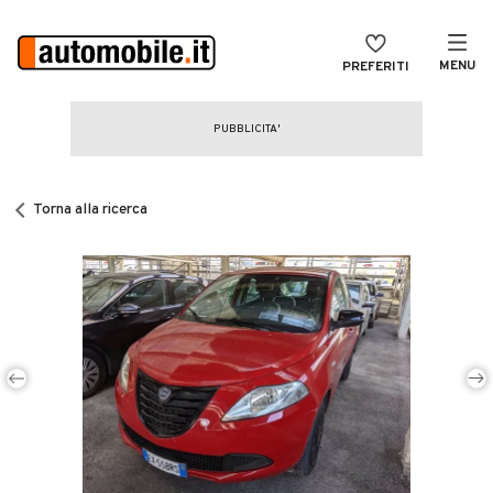
MENU
PREFERITI
CERCA
VENDI
Auto
MAGAZINE
Auto usate
Torna alla ricerca
ACCEDI
Auto Km 0
Auto Nuove
Noleggio a lungo termine
Auto d'epoca
Moto
Camper