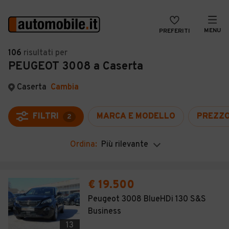
MENU
PREFERITI
CERCA
106
risultati
per
PEUGEOT 3008 a Caserta
VENDI
Auto
MAGAZINE
Auto usate
Caserta
Cambia
ACCEDI
Auto Km 0
FILTRI
MARCA E MODELLO
PREZZ
2
Auto Nuove
Ordina:
Più rilevante
Noleggio a lungo termine
Auto d'epoca
€ 19.500
Moto
Peugeot 3008 BlueHDi 130 S&S
Business
Camper
13