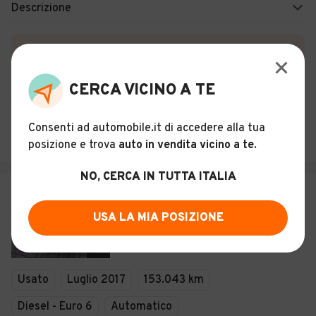
Descrizione
Certificazioni e Garanzie
Storia del veicolo
CERCA VICINO A TE
SAL CAR AVERSA
Consenti ad automobile.it di accedere alla tua
Aversa (CE)
posizione e trova
auto in vendita vicino a te
.
NO, CERCA IN TUTTA ITALIA
€ 13.900
Peugeot 3008 BlueHDi 120 S&S GT
USA LA MIA POSIZIONE
Line
7
Usato
Luglio 2017
153.043 km
Diesel - Euro 6
Automatico