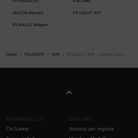
HYUNDAI i30
KIA Ceed
MAZDA Mazda3
PEUGEOT 307
RENAULT Mégane
Home
PEUGEOT
308
PEUGEOT 308 - Compra usata
AUTOMOBILE.IT
ESPLORA
Chi Siamo
Annunci per regione