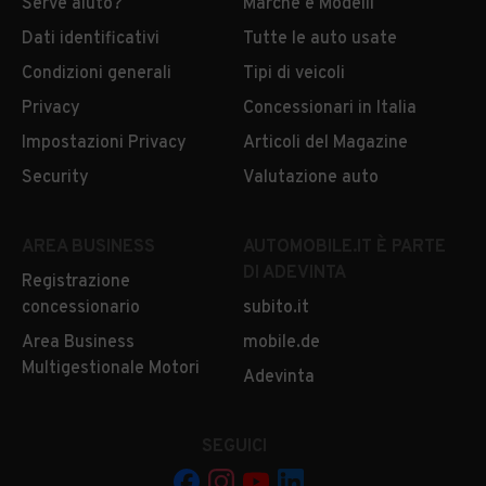
Serve aiuto?
Marche e Modelli
Dati identificativi
Tutte le auto usate
Condizioni generali
Tipi di veicoli
Privacy
Concessionari in Italia
Impostazioni Privacy
Articoli del Magazine
Security
Valutazione auto
AREA BUSINESS
AUTOMOBILE.IT È PARTE
DI ADEVINTA
Registrazione
concessionario
subito.it
Area Business
mobile.de
Multigestionale Motori
Adevinta
SEGUICI