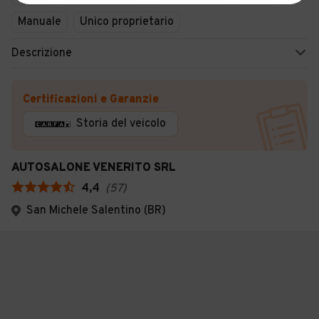
Manuale
Unico proprietario
Descrizione
Certificazioni e Garanzie
Storia del veicolo
AUTOSALONE VENERITO SRL
4,4
(
57
)
San Michele Salentino (BR)