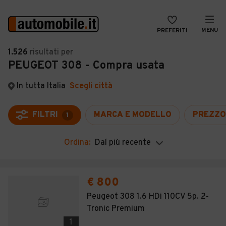
MENU
PREFERITI
CERCA
1.526
risultati
per
PEUGEOT 308 - Compra usata
VENDI
Auto
MAGAZINE
Auto usate
In tutta Italia
Scegli città
ACCEDI
Auto Km 0
FILTRI
MARCA E MODELLO
PREZZO
1
Auto Nuove
Ordina:
Dal più recente
Noleggio a lungo termine
Auto d'epoca
€ 800
Moto
Peugeot 308 1.6 HDi 110CV 5p. 2-
Tronic Premium
Camper
1