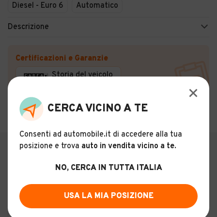
Diesel - Euro 6
Automatico
Descrizione
Certificazioni e Garanzie
Storia del veicolo
INFOCARS SRL
CERCA VICINO A TE
Este (PD)
Consenti ad automobile.it di accedere alla tua
posizione e trova
auto in vendita vicino a te
.
€ 9.800
NO, CERCA IN TUTTA ITALIA
PEUGEOT 308 BlueHDi 130 S&S SW
Allure
33
USA LA MIA POSIZIONE
Usato
Gennaio 2018
169.046 km
Diesel