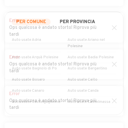
Error
PER COMUNE
PER PROVINCIA
Ops qualcosa è andato storto! Riprova più
tardi
Auto usate Adria
Auto usate Ariano nel
Polesine
Error
Auto usate Arquà Polesine
Auto usate Badia Polesine
Ops qualcosa è andato storto! Riprova più
Auto usate Bagnolo di Po
Auto usate Bergantino
tardi
Auto usate Bosaro
Auto usate Calto
Auto usate Canaro
Auto usate Canda
Error
Ops qualcosa è andato storto! Riprova più
Auto usate Castelguglielmo
Auto usate Castelmassa
tardi
Auto usate Castelnovo
Auto usate Ceneselli
MOSTRA ALTRI
Bariano