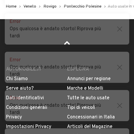
Home
Veneto
Rovigo
Pontecchio Polesine
Auto usate in
Error
Ops qualcosa è andato storto! Riprova più
tardi
Error
Ops qualcosa è andato storto! Riprova più
tardi
AUTOMOBILE.IT
ESPLORA
Chi Siamo
Annunci per regione
Error
Serve aiuto?
Marche e Modelli
Ops qualcosa è andato storto! Riprova più
Dati identificativi
Tutte le auto usate
tardi
Condizioni generali
Tipi di veicoli
Privacy
Concessionari in Italia