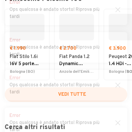
Error
Ops qualcosa è andato storto! Riprova più
tardi
Error
Ops qualcosa è andato storto! Riprova più
€ 1.990
€ 2.700
€ 3.900
tardi
Fiat Stilo 1.6i
Fiat Panda 1.2
Peugeot 2
16V 5 porte
Dynamic
1.4 HDI -
Active, IMP.
Natural Power
NEOPATEN
Bologna (BO)
Anzola dell'Emilia (BO)
Bologna (BO
Error
METANO
- 12 MESI D
Ops qualcosa è andato storto! Riprova più
GARANZIA
tardi
VEDI TUTTE
Error
Ops qualcosa è andato storto! Riprova più
Cerca altri risultati
tardi