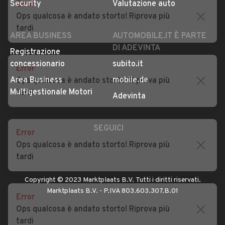
Error
Impostazioni Privacy
Articoli del Magazine
Ops qualcosa è andato storto! Riprova più
Security
Valutazione auto
tardi
AREA BUSINESS
AUTOMOBILE.IT È PARTE
DI ADEVINTA
Error
Registrazione
Ops qualcosa è andato storto! Riprova più
concessionario
subito.it
tardi
Area Business
mobile.de
Multigestionale Motori
Adevinta
Error
Ops qualcosa è andato storto! Riprova più
SEGUICI
tardi
Error
Copyright © 2023 Marktplaats B.V. Tutti i diritti riservati.
Ops qualcosa è andato storto! Riprova più
Marktplaats B.V. - P.IVA 803.603.307.B.01
tardi