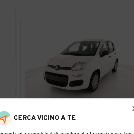
18
FIAT Pandina Panda 1.0 FireFly 65 CV Hybrid Pop
CERCA VICINO A TE
Descrizione