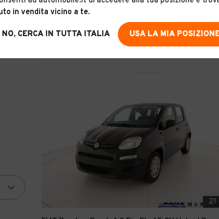
onsenti ad automobile.it di accedere alla tua posizione e trov
uto in vendita vicino a te
.
PAVAN S.R.L.
4,1
(
403
)
NO, CERCA IN TUTTA ITALIA
USA LA MIA POSIZION
Italia
21