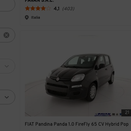
PAVAN S.R.L.
4,1
(
403
)
Italia
21
FIAT Pandina Panda 1.0 FireFly 65 CV Hybrid Pop