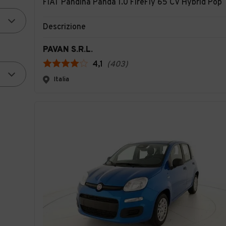
FIAT Pandina Panda 1.0 FireFly 65 CV Hybrid Pop
Descrizione
PAVAN S.R.L.
4,1
(
403
)
Italia