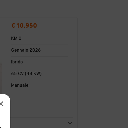
€ 10.950
KM 0
Gennaio 2026
Ibrido
65 CV (48 KW)
Manuale