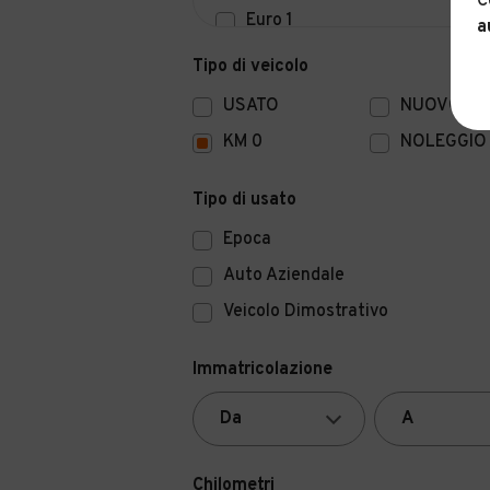
C
Euro 1
a
Euro 0
Tipo di veicolo
USATO
NUOVO
KM 0
NOLEGGIO
Tipo di usato
Epoca
Auto Aziendale
Veicolo Dimostrativo
Immatricolazione
Chilometri