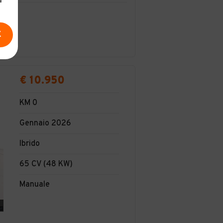
a
E
€ 10.950
KM 0
Gennaio 2026
Ibrido
65 CV (48 KW)
Manuale