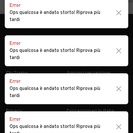
Home
Sicilia
Ragusa
Chiaramonte Gulfi
Auto usate in vend
Error
Ops qualcosa è andato storto! Riprova più
tardi
Error
Ops qualcosa è andato storto! Riprova più
tardi
AUTOMOBILE.IT
ESPLORA
Chi Siamo
Annunci per regione
Error
Serve aiuto?
Marche e Modelli
Ops qualcosa è andato storto! Riprova più
Dati identificativi
Tutte le auto usate
tardi
Condizioni generali
Tipi di veicoli
Privacy
Concessionari in Italia
Error
Impostazioni Privacy
Articoli del Magazine
Ops qualcosa è andato storto! Riprova più
Security
Valutazione auto