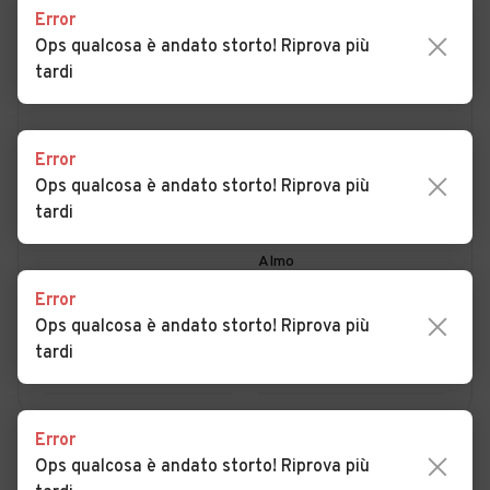
Error
Ops qualcosa è andato storto! Riprova più
tardi
PER COMUNE
PER PROVINCIA
Auto usate Acate
Auto usate Comiso
Error
Ops qualcosa è andato storto! Riprova più
Auto usate Giarratana
Auto usate Ispica
tardi
Auto usate Modica
Auto usate Monterosso
Almo
Error
Auto usate Pozzallo
Auto usate Santa Croce
Ops qualcosa è andato storto! Riprova più
Camerina
tardi
Auto usate Scicli
Auto usate Vittoria
Error
Ops qualcosa è andato storto! Riprova più