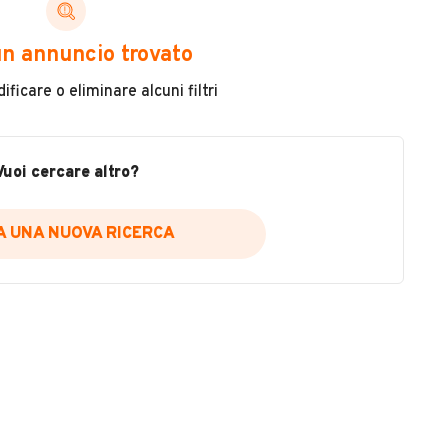
ni di cui necessiti per scegliere in modo trasparente
n annuncio trovato
 il veicolo
ficare o eliminare alcuni filtri
metri
ne
fettuate
Vuoi cercare altro?
IA UNA NUOVA RICERCA
icare la disponibilità del report.
a
il sito web
A DISPONIBILITÀ REPORT