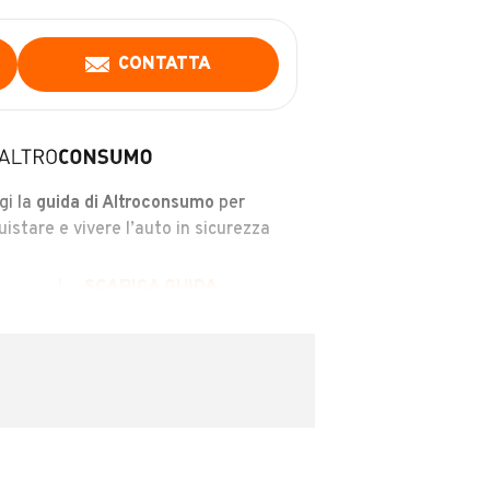
CONTATTA
gi la
guida di Altroconsumo
per
uistare e vivere l’auto in sicurezza
SCARICA GUIDA