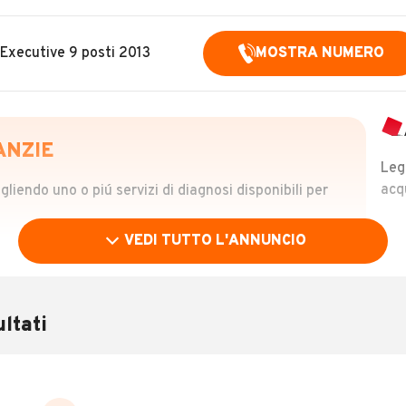
Executive 9 posti 2013
MOSTRA NUMERO
ANZIE
Leg
acq
iendo uno o piú servizi di diagnosi disponibili per
VEDI TUTTO L'ANNUNCIO
OLO
 €
ltati
verificare la storia del veicolo semplicemente