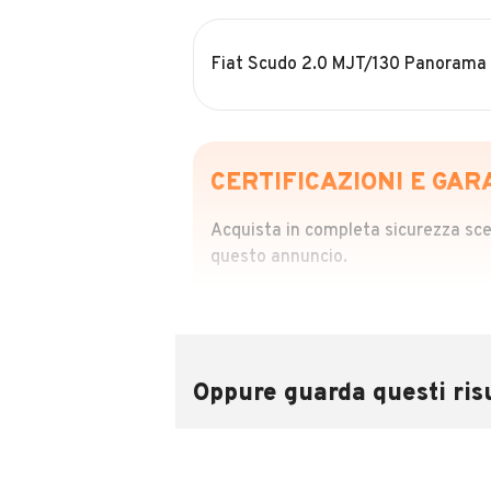
Fiat Scudo 2.0 MJT/130 Panorama 
CERTIFICAZIONI E GAR
Acquista in completa sicurezza scegl
questo annuncio.
STORIA DEL VEIC
Richiedi da 39,99
Sponsorizzato
Oppure guarda questi risu
Attraverso il report CARFAX potrai 
utilizzando il numero di targa.