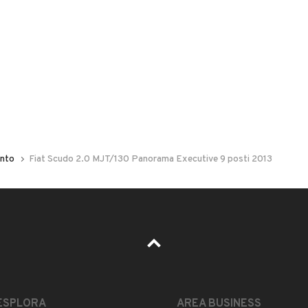
 nelle foto del veicolo o contatta
GU
per riceverlo.
stagram “ Prestige Auto Ravanusa “ per vedere tutte le
segna
ento
Fiat Scudo 2.0 MJT/130 Panorama Executive 9 posti 2013
LEGGI TUTTO
ESPLORA
AREA BUSINESS