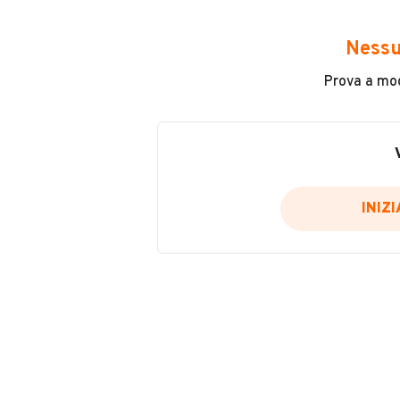
Avrai accesso a tutte le informazio
e sicuro, come:
Nessu
Incidenti in cui è stato coinvolto
Prova a modi
L'ultima lettura del contachilo
Data e luogo di immatricolazio
Data e luogo delle revisioni ef
Importazioni
INIZ
Inserisci il numero di targa per verif
Per saperne di più su CARFAX visit
VERIFIC