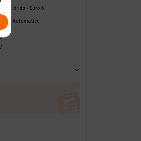
a
Ibrido - Euro 6
Automatico
E
V