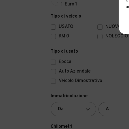
C
Euro 1
a
Euro 0
Tipo di veicolo
USATO
NUOVO
KM 0
NOLEGGIO
Tipo di usato
Epoca
Auto Aziendale
Veicolo Dimostrativo
Immatricolazione
Chilometri