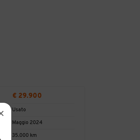
€ 29.900
Usato
Maggio 2024
35.000 km