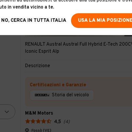
onsenti ad automobile.it di accedere alla tua posizione e trov
uto in vendita vicino a te
.
NO, CERCA IN TUTTA ITALIA
USA LA MIA POSIZION
3
RENAULT Austral Austral Full Hybrid E-Tech 200C
Iconic Esprit Alp
Descrizione
Certificazioni e Garanzie
Storia del veicolo
M&M Motors
4,5
(
4
)
Fossò (VE)