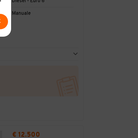
a
Diesel - Euro 6
Manuale
E
€ 12.500