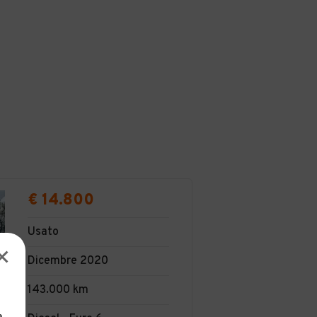
€ 14.800
Usato
Dicembre 2020
143.000 km