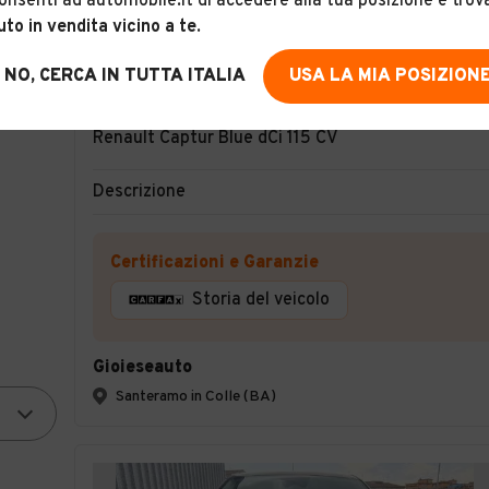
onsenti ad automobile.it di accedere alla tua posizione e trov
uto in vendita vicino a te
.
NO, CERCA IN TUTTA ITALIA
USA LA MIA POSIZION
12
Renault Captur Blue dCi 115 CV
Descrizione
Certificazioni e Garanzie
Storia del veicolo
Gioieseauto
Santeramo in Colle (BA)