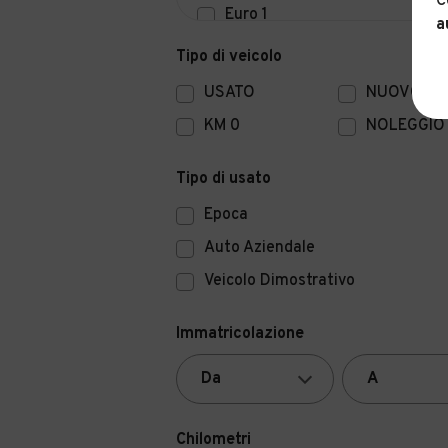
C
Euro 1
a
Euro 0
Tipo di veicolo
USATO
NUOVO
KM 0
NOLEGGIO
Tipo di usato
Epoca
Auto Aziendale
Veicolo Dimostrativo
Immatricolazione
Chilometri