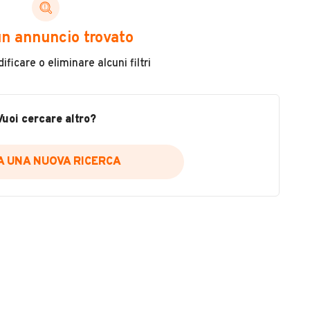
ni di cui necessiti per scegliere in modo trasparente
n annuncio trovato
 il veicolo
ficare o eliminare alcuni filtri
metri
ne
fettuate
Vuoi cercare altro?
IA UNA NUOVA RICERCA
icare la disponibilità del report.
a
il sito web
A DISPONIBILITÀ REPORT