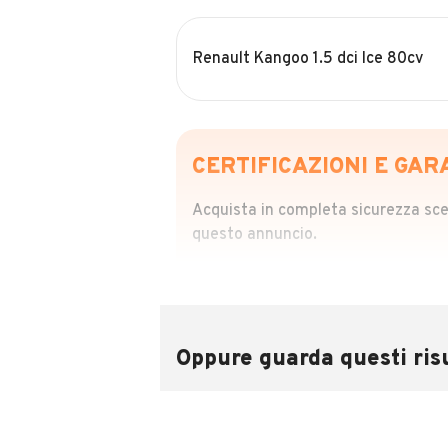
Renault Kangoo 1.5 dci Ice 80cv
CERTIFICAZIONI E GAR
Acquista in completa sicurezza scegl
questo annuncio.
STORIA DEL VEIC
Richiedi da 39,99
Sponsorizzato
Oppure guarda questi risu
Attraverso il report CARFAX potrai 
utilizzando il numero di targa.