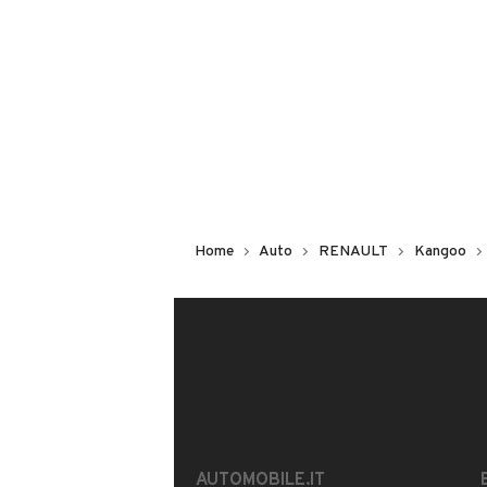
Non hai il numero di targa? Cercalo
il venditore al telefono
o
via e-mail
DESCRIZIONE
Renault Kangoo 1.5 dci Ice 80cv
Home
Auto
RENAULT
Kangoo
INFORMAZIONI VEICOLO
DATI BASE
CONSUMI
Tipologia
USATO
AUTOMOBILE.IT