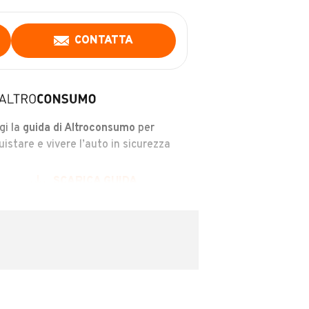
CONTATTA
gi la
guida di Altroconsumo
per
uistare e vivere l’auto in sicurezza
SCARICA GUIDA