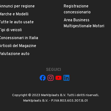
Versione
Annunci per regione
Registrazione
-
concessionario
Marche e Modelli
Area Business
Chilometri
Tutte le auto usate
Multigestionale Motori
276.393
Tipi di veicoli
Concessionari in Italia
Proprietari precedenti
VEDI TUTTI
Articoli del Magazine
1
Valutazione auto
Cambio
Cambio manuale
SEGUICI
ERA AG
Numero di posti
5 posti
Copyright © 2023 Marktplaats B.V. Tutti i diritti riservati.
Marktplaats B.V. - P.IVA 803.603.307.B.01
 Agrigento
Carrozzeria
Altro