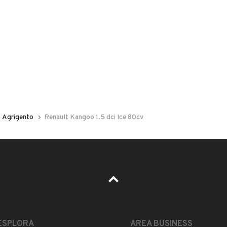
 nelle foto del veicolo o contatta
GU
per riceverlo.
Agrigento
Renault Kangoo 1.5 dci Ice 80cv
ESTETICA E CONDIZIONI
ACCESSORI
Marca
RENAULT
ESPLORA
AREA BUSINESS