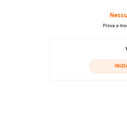
Avrai accesso a tutte le informazio
e sicuro, come:
Nessu
Incidenti in cui è stato coinvolto
Prova a modi
L'ultima lettura del contachilo
Data e luogo di immatricolazio
Data e luogo delle revisioni ef
Importazioni
INIZ
Inserisci il numero di targa per verif
Per saperne di più su CARFAX visit
VERIFIC