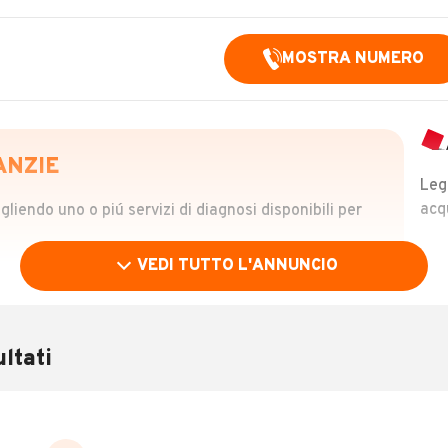
MOSTRA NUMERO
ANZIE
Leg
acq
iendo uno o piú servizi di diagnosi disponibili per
VEDI TUTTO L'ANNUNCIO
OLO
 €
ltati
verificare la storia del veicolo semplicemente