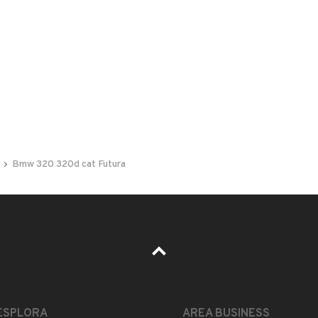
 nelle foto del veicolo o contatta
GU
per riceverlo.
a di navigazione professional! Gancio di traino!
i generali, regolarmente e scrupolosamente
Bmw 320 320d cat Futura
terventi manutentivi dimostrabili. Soluzione
ile!
LEGGI TUTTO
ESPLORA
AREA BUSINESS