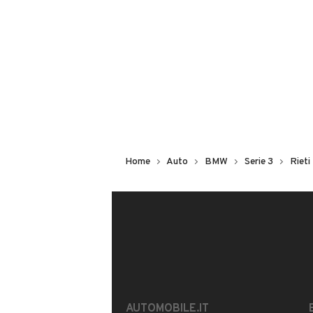
Non hai il numero di targa? Cercalo
il venditore al telefono
o
via e-mail
DESCRIZIONE
Cambio automatico Steptronic! Sistem
Vettura proposta in buone condizion
Home
Auto
BMW
Serie 3
Rieti
manutenzionata. Eseguiti numerosi in
finanziaria personalizzata.
N.B. marciante, ma con motore instab
BRESCHI DIVISIONE CAR OUTLET
AUTOMOBILE.IT