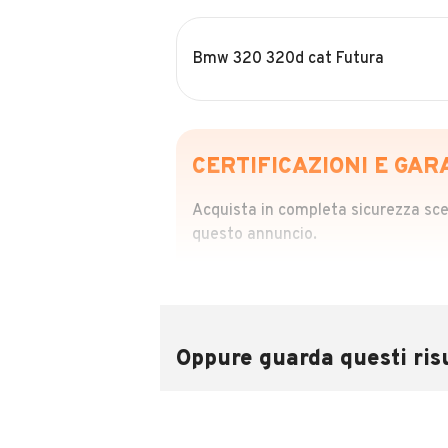
Bmw 320 320d cat Futura
CERTIFICAZIONI E GAR
Acquista in completa sicurezza scegl
questo annuncio.
STORIA DEL VEIC
Richiedi da 39,99
Sponsorizzato
Oppure guarda questi risu
Attraverso il report CARFAX potrai 
utilizzando il numero di targa.