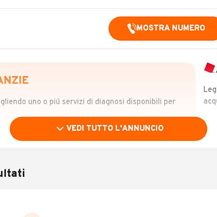
MOSTRA NUMERO
ANZIE
Leg
acq
iendo uno o piú servizi di diagnosi disponibili per
VEDI TUTTO L'ANNUNCIO
OLO
 €
ltati
verificare la storia del veicolo semplicemente