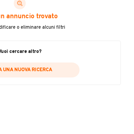
ni di cui necessiti per scegliere in modo trasparente
n annuncio trovato
 il veicolo
ficare o eliminare alcuni filtri
metri
ne
fettuate
Vuoi cercare altro?
IA UNA NUOVA RICERCA
icare la disponibilità del report.
a
il sito web
A DISPONIBILITÀ REPORT