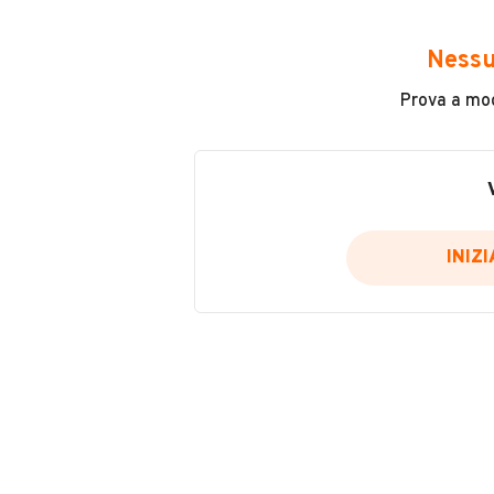
Avrai accesso a tutte le informazio
e sicuro, come:
Nessu
Incidenti in cui è stato coinvolto
Prova a modi
L'ultima lettura del contachilo
Data e luogo di immatricolazio
Data e luogo delle revisioni ef
Importazioni
INIZ
Inserisci il numero di targa per verif
Per saperne di più su CARFAX visit
VERIFIC