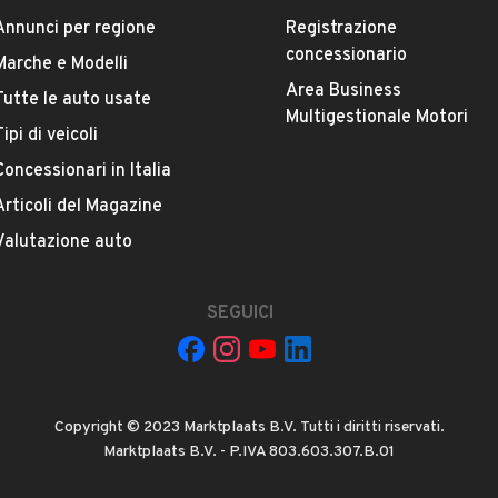
Annunci per regione
Registrazione
concessionario
Marche e Modelli
Area Business
Tutte le auto usate
ESTETICA E CONDIZIONI
ACCESSORI
Multigestionale Motori
Tipi di veicoli
Concessionari in Italia
Marca
BMW
Articoli del Magazine
Valutazione auto
Versione
320d Futura
SEGUICI
Chilometri
249.000
Copyright © 2023 Marktplaats B.V. Tutti i diritti riservati.
Proprietari precedenti
Marktplaats B.V. - P.IVA 803.603.307.B.01
VEDI TUTTI
2