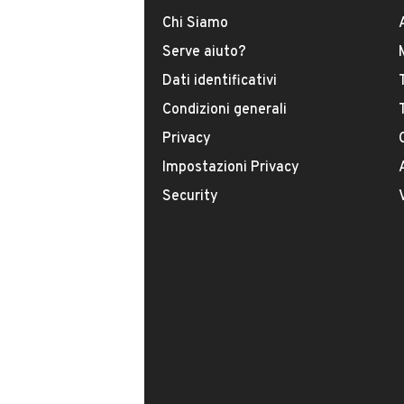
Chi Siamo
INFORMAZIONI VEICOLO
Serve aiuto?
Dati identificativi
DATI BASE
CONSUMI
Condizioni generali
Privacy
Tipologia
USATO
Impostazioni Privacy
Security
Modello
Serie 3
Carburante
Diesel
Immatricolazione
Aprile 2008