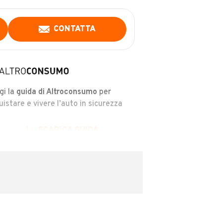
CONTATTA
gi la
guida di Altroconsumo
per
uistare e vivere l’auto in sicurezza
SCARICA GUIDA