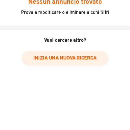
Nessun annuncio trovato
Incidenti in cui è stato coinvolto il veicolo
Prova a modificare o eliminare alcuni filtri
L'ultima lettura del contachilometri
Data e luogo di immatricolazione
Data e luogo delle revisioni effettuate
Vuoi cercare altro?
Importazioni
INIZIA UNA NUOVA RICERCA
Inserisci il numero di targa per verificare la disponibilità
del report.
Per saperne di più su CARFAX visita
il sito web
VERIFICA DISPONIBILITÀ REPORT