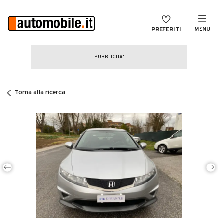
MENU
PREFERITI
CERCA
VENDI
Auto
MAGAZINE
Auto usate
Torna alla ricerca
ACCEDI
Auto Km 0
Auto Nuove
Noleggio a lungo termine
Auto d'epoca
Moto
Camper