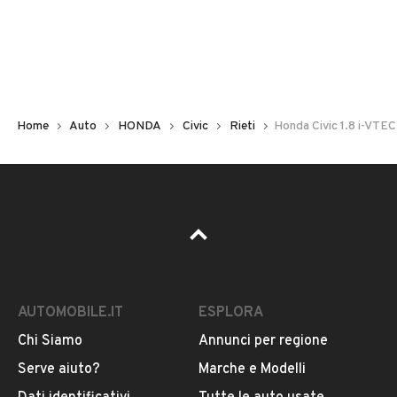
Non hai il numero di targa? Cercalo nelle foto del veicolo
o contatta
il venditore al telefono
o
via e-mail
per
riceverlo.
Home
Auto
HONDA
Civic
Rieti
Honda Civic 1.8 i-VTEC
AUTOMOBILE.IT
ESPLORA
Chi Siamo
Annunci per regione
Pubblicità
Serve aiuto?
Marche e Modelli