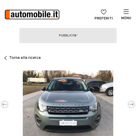
MENU
PREFERITI
CERCA
VENDI
Auto
MAGAZINE
Auto usate
Torna alla ricerca
ACCEDI
Auto Km 0
Auto Nuove
Noleggio a lungo termine
Auto d'epoca
Moto
Camper