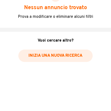
scegliere in modo trasparente e sicuro, come:
Nessun annuncio trovato
Incidenti in cui è stato coinvolto il veicolo
Prova a modificare o eliminare alcuni filtri
L'ultima lettura del contachilometri
Data e luogo di immatricolazione
Data e luogo delle revisioni effettuate
Vuoi cercare altro?
Importazioni
INIZIA UNA NUOVA RICERCA
Inserisci il numero di targa per verificare la disponibilità
del report.
Per saperne di più su CARFAX visita
il sito web
VERIFICA DISPONIBILITÀ REPORT