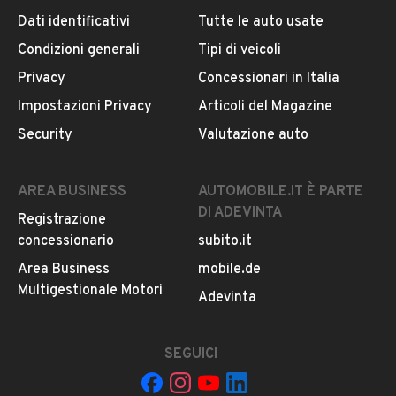
Dati identificativi
Tutte le auto usate
Condizioni generali
Tipi di veicoli
DESCRIZIONE
Privacy
Concessionari in Italia
Rientro aziendale, con cronologia manutentiva del
Impostazioni Privacy
Articoli del Magazine
marchio! Catene della distribuzione sostituite! Proposta
Security
Valutazione auto
in ottime condizioni generali! Vettura dotata di: volante
in pelle riscaldato con comandi multifunzione, cerchi in
lega r°18, cruise control, specchietti retrovisori
AREA BUSINESS
AUTOMOBILE.IT È PARTE
riscaldabili e ripieghevoli elettronicamente, fari
DI ADEVINTA
Registrazione
fendinebbia, metallizzato. Soluzione finanziaria
concessionario
subito.it
personalizzata. Garanzia 12 mesi, con possibilità di
estensione.
Area Business
mobile.de
Multigestionale Motori
LEGGI TUTTO
Adevinta
BRESCHI DIVISIONE CAR OUTLET
SEGUICI
INFORMAZIONI VEICOLO