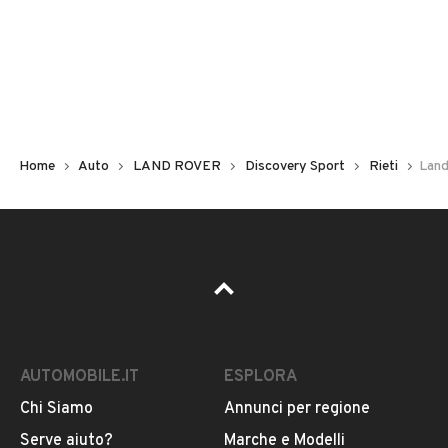
Non hai il numero di targa? Cercalo nelle foto del veicolo
o contatta
il venditore al telefono
o
via e-mail
per
riceverlo.
Home
Auto
LAND ROVER
Discovery Sport
Rieti
Land
AUTOMOBILE.IT
ESPLORA
Chi Siamo
Annunci per regione
Pubblicità
Serve aiuto?
Marche e Modelli