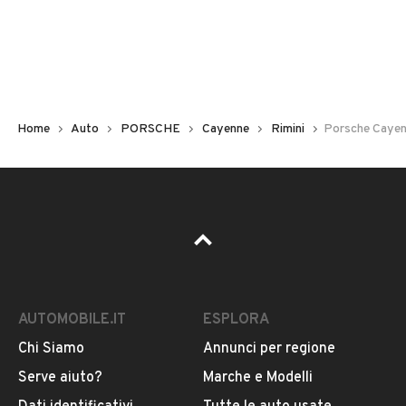
Non hai il numero di targa? Cercalo nelle foto del veicolo
o contatta
il venditore al telefono
o
via e-mail
per
riceverlo.
Home
Auto
PORSCHE
Cayenne
Rimini
Porsche Cayen
AUTOMOBILE.IT
ESPLORA
Chi Siamo
Annunci per regione
Pubblicità
Serve aiuto?
Marche e Modelli