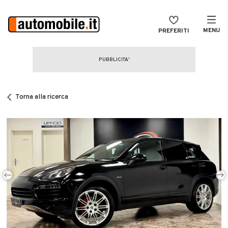
MENU
PREFERITI
CERCA
VENDI
Auto
MAGAZINE
Auto usate
Torna alla ricerca
ACCEDI
Auto Km 0
Auto Nuove
Noleggio a lungo termine
Auto d'epoca
Moto
Camper