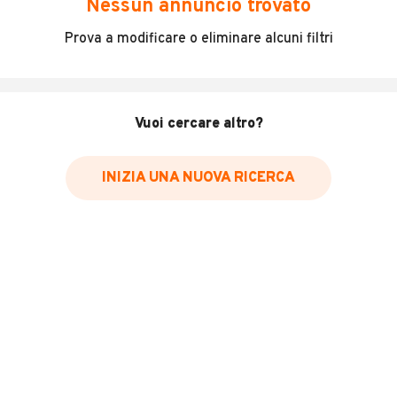
Nessun annuncio trovato
Incidenti in cui è stato coinvolto il veicolo
Prova a modificare o eliminare alcuni filtri
L'ultima lettura del contachilometri
Data e luogo di immatricolazione
Data e luogo delle revisioni effettuate
Vuoi cercare altro?
Importazioni
INIZIA UNA NUOVA RICERCA
Inserisci il numero di targa per verificare la disponibilità
del report.
Per saperne di più su CARFAX visita
il sito web
VERIFICA DISPONIBILITÀ REPORT