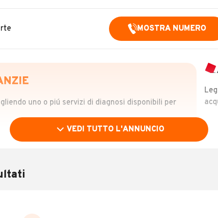
rte
MOSTRA NUMERO
ANZIE
Leg
acq
iendo uno o piú servizi di diagnosi disponibili per
VEDI TUTTO L'ANNUNCIO
OLO
 €
ltati
verificare la storia del veicolo semplicemente