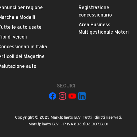
Annunci per regione
Registrazione
concessionario
Marche e Modelli
Area Business
Tutte le auto usate
ESTETICA E CONDIZIONI
ACCESSORI
Multigestionale Motori
Tipi di veicoli
Concessionari in Italia
Marca
RENAULT
Articoli del Magazine
Valutazione auto
Versione
Mégane 1.5 dCi 100 CV 5p. Confort Dynam.
SEGUICI
Chilometri
287.000
Copyright © 2023 Marktplaats B.V. Tutti i diritti riservati.
Potenza
Marktplaats B.V. - P.IVA 803.603.307.B.01
VEDI TUTTI
74 kW (100 CV)