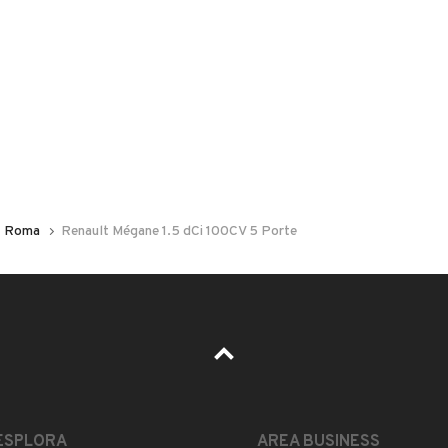
 nelle foto del veicolo o contatta
GU
per riceverlo.
e
Roma
Renault Mégane 1.5 dCi 100CV 5 Porte
igienizzate prima della consegna
 a contattare il Sig Maurizio al
MOSTRA NUMERO
ww.autopiredda.com
LEGGI TUTTO
ESPLORA
AREA BUSINESS