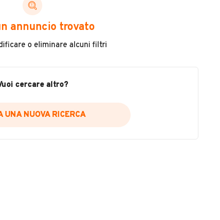
ni di cui necessiti per scegliere in modo trasparente
n annuncio trovato
 il veicolo
ficare o eliminare alcuni filtri
metri
ne
fettuate
Vuoi cercare altro?
IA UNA NUOVA RICERCA
icare la disponibilità del report.
a
il sito web
A DISPONIBILITÀ REPORT