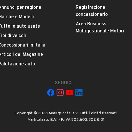
Versione
Annunci per regione
Registrazione
Golf 1.6 5p. Comfortline
concessionario
Marche e Modelli
Area Business
Chilometri
Tutte le auto usate
Multigestionale Motori
188.000
Tipi di veicoli
Concessionari in Italia
Potenza
VEDI TUTTI
Articoli del Magazine
85 kW (115 CV)
Valutazione auto
Numero di porte
4 o 5 porte
SEGUICI
O 3 S.R.L.
Cilindrata
1595 cm³
Copyright © 2023 Marktplaats B.V. Tutti i diritti riservati.
Marktplaats B.V. - P.IVA 803.603.307.B.01
 Roma