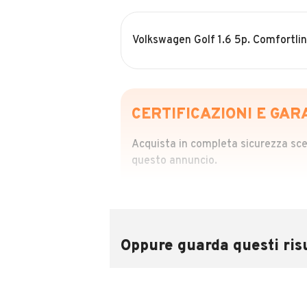
Volkswagen Golf 1.6 5p. Comfortli
CERTIFICAZIONI E GAR
Acquista in completa sicurezza scegl
questo annuncio.
STORIA DEL VEIC
Richiedi da 39,99
Sponsorizzato
Oppure guarda questi risu
Attraverso il report CARFAX potrai 
utilizzando il numero di targa.