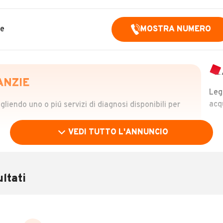
ne
MOSTRA NUMERO
ANZIE
Leg
acq
iendo uno o piú servizi di diagnosi disponibili per
VEDI TUTTO L'ANNUNCIO
OLO
 €
ltati
verificare la storia del veicolo semplicemente