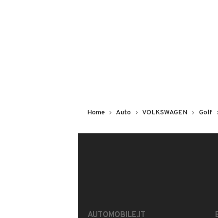
Non hai il numero di targa? Cercalo
il venditore al telefono
o
via e-mail
DESCRIZIONE
Ottima in tutto qualsiasi prova
Home
Auto
VOLKSWAGEN
Golf
INFORMAZIONI VEICOLO
DATI BASE
CONSUMI
Tipologia
USATO
AUTOMOBILE.IT