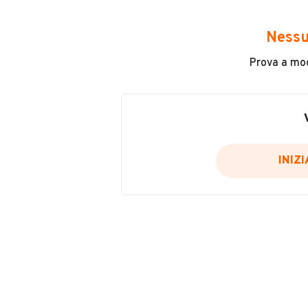
Avrai accesso a tutte le informazio
e sicuro, come:
Nessu
Incidenti in cui è stato coinvolto
Prova a modi
L'ultima lettura del contachilo
Data e luogo di immatricolazio
Data e luogo delle revisioni ef
Importazioni
INIZ
Inserisci il numero di targa per verif
Per saperne di più su CARFAX visit
VERIFIC