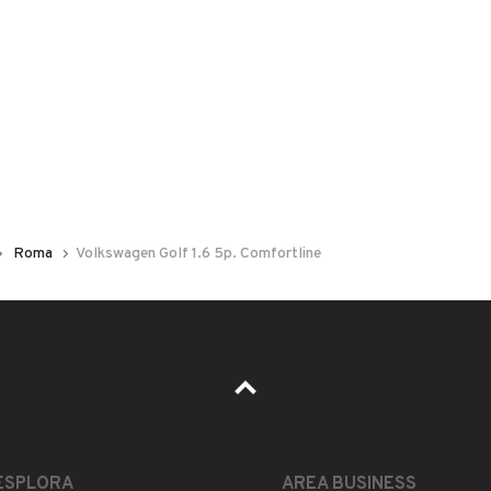
 nelle foto del veicolo o contatta
GU
per riceverlo.
Roma
Volkswagen Golf 1.6 5p. Comfortline
ESTETICA E CONDIZIONI
ACCESSORI
Marca
VOLKSWAGEN
ESPLORA
AREA BUSINESS