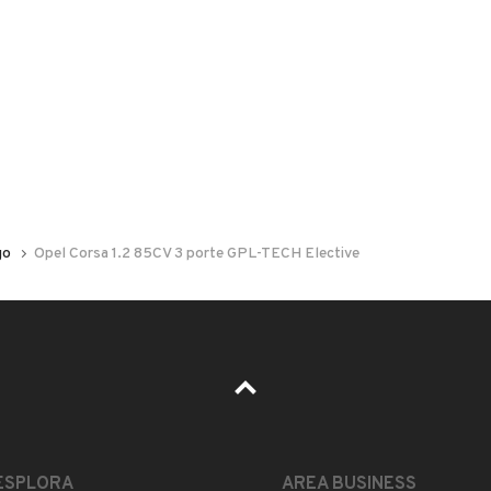
 nelle foto del veicolo o contatta
GU
per riceverlo.
go
Opel Corsa 1.2 85CV 3 porte GPL-TECH Elective
LEGGI TUTTO
ESPLORA
AREA BUSINESS