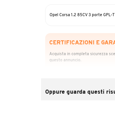
Opel Corsa 1.2 85CV 3 porte GPL-T
CERTIFICAZIONI E GAR
Acquista in completa sicurezza scegl
questo annuncio.
STORIA DEL VEIC
Richiedi da 39,99
Sponsorizzato
Oppure guarda questi risu
Attraverso il report CARFAX potrai 
utilizzando il numero di targa.