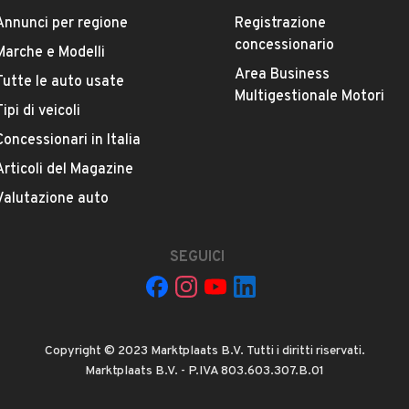
Annunci per regione
Registrazione
concessionario
Marche e Modelli
Area Business
Tutte le auto usate
ESTETICA E CONDIZIONI
ACCESSORI
Multigestionale Motori
Tipi di veicoli
Concessionari in Italia
Marca
OPEL
Articoli del Magazine
Valutazione auto
Versione
Corsa 1.2 85 CV 3p. GPL-TECH Elective
SEGUICI
Chilometri
220.000
Copyright © 2023 Marktplaats B.V. Tutti i diritti riservati.
Potenza
Marktplaats B.V. - P.IVA 803.603.307.B.01
VEDI TUTTI
63 kW (85 CV)