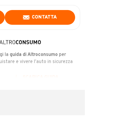
CONTATTA
gi la
guida di Altroconsumo
per
uistare e vivere l’auto in sicurezza
SCARICA GUIDA