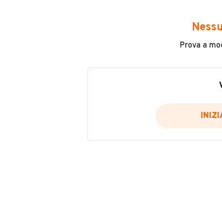
Avrai accesso a tutte le informazio
e sicuro, come:
Nessu
Incidenti in cui è stato coinvolto
Prova a modi
L'ultima lettura del contachilo
Data e luogo di immatricolazio
Data e luogo delle revisioni ef
Importazioni
INIZ
Inserisci il numero di targa per verif
Per saperne di più su CARFAX visit
VERIFIC