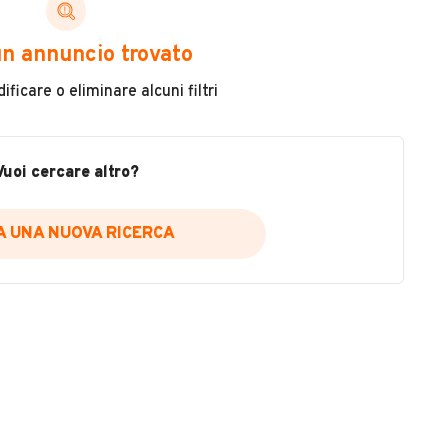
ni di cui necessiti per scegliere in modo trasparente
n annuncio trovato
 il veicolo
ficare o eliminare alcuni filtri
metri
ne
fettuate
Vuoi cercare altro?
IA UNA NUOVA RICERCA
icare la disponibilità del report.
a
il sito web
A DISPONIBILITÀ REPORT