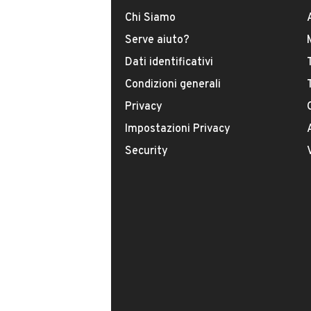
Toniautomobili
Chi Siamo
Via nazionale adriatica 440
INFORMAZIONI VEICOLO
Serve aiuto?
Arqua Polesine Ro
Dati identificativi
DATI BASE
CONSUMI
Condizioni generali
Privacy
Tipologia
USATO
Impostazioni Privacy
Security
Modello
Corsa
Carburante
GPL
Immatricolazione
Giugno 2011