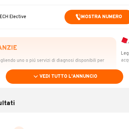
ECH Elective
MOSTRA NUMERO
ANZIE
Leg
acq
iendo uno o piú servizi di diagnosi disponibili per
VEDI TUTTO L'ANNUNCIO
OLO
 €
ltati
verificare la storia del veicolo semplicemente