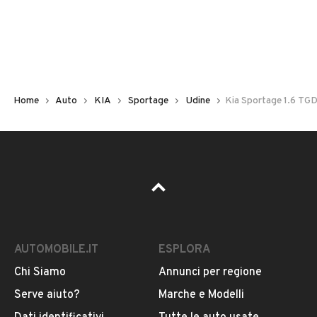
Non hai il numero di targa? Cercalo nelle foto del veicolo
o contatta
il venditore al telefono
o
via e-mail
per
riceverlo.
Home
Auto
KIA
Sportage
Udine
Kia Sportage 1.6 TG
AUTOMOBILE.IT
ESPLORA
Chi Siamo
Annunci per regione
Pubblicità
Serve aiuto?
Marche e Modelli