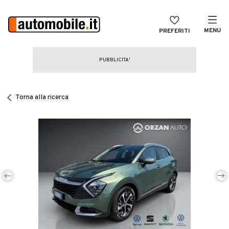
MENU
PREFERITI
CERCA
VENDI
Auto
MAGAZINE
Auto usate
Torna alla ricerca
ACCEDI
Auto Km 0
Auto Nuove
Noleggio a lungo termine
Auto d'epoca
Moto
Camper