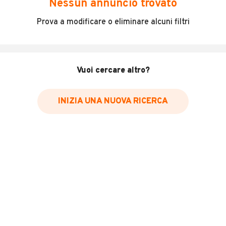
Nessun annuncio trovato
Incidenti in cui è stato coinvolto il veicolo
Prova a modificare o eliminare alcuni filtri
L'ultima lettura del contachilometri
Data e luogo di immatricolazione
Data e luogo delle revisioni effettuate
Vuoi cercare altro?
Importazioni
INIZIA UNA NUOVA RICERCA
Inserisci il numero di targa per verificare la disponibilità
del report.
Per saperne di più su CARFAX visita
il sito web
VERIFICA DISPONIBILITÀ REPORT