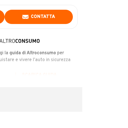
CONTATTA
gi la
guida di Altroconsumo
per
uistare e vivere l’auto in sicurezza
SCARICA GUIDA