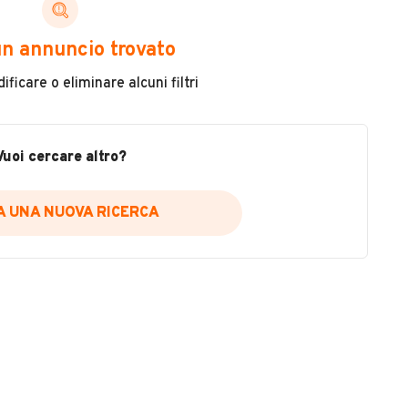
Cambio
Cambio manuale
n annuncio trovato
ficare o eliminare alcuni filtri
Cilindrata
278
Vuoi cercare altro?
Colore
VEDI TUTTI
Nero
IA UNA NUOVA RICERCA
Metallizzato
Sì
Altro
ABS
Accensione elettrica
Marmitta catalitica
ORGIO IONICO, Taranto
Parabrezza