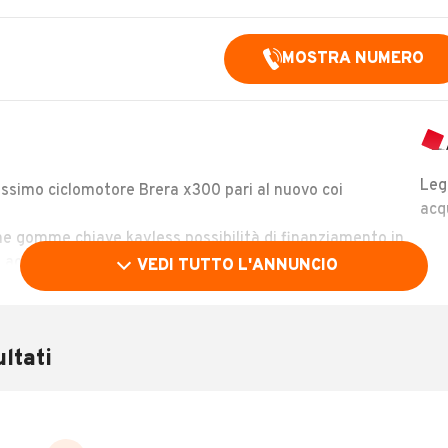
MOSTRA NUMERO
Leg
ssimo ciclomotore Brera x300 pari al nuovo coi
acq
ne gomme chiave kayless possibilità di finanziamento in
si accettano permute info è prova al
MOSTRA NUMERO
VEDI TUTTO L'ANNUNCIO
ltati
Chilometri
2.400