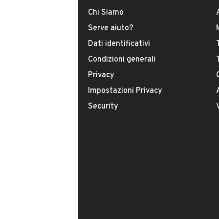
Chi Siamo
Il tuo nome:
Serve aiuto?
Dati identificativi
Condizioni generali
Il tuo numero di telefono:
Privacy
Impostazioni Privacy
Security
Facendo clic sul pulsante do il mio consenso
indicato nella nostra
informativa sulla priv
Questo sito è protetto da reCAPTCHA e
e i
Termini del servizio
di Google.
Per motivi di sicurezza, il messsaggio sarà r