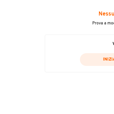
Immatricolazione
2023
Nessu
Prova a modi
Carburante
Benzina
Tipologia
Scooter
INIZ
Potenza
VENDITORE
14 kW (19 CV)
LEO GAETANO
Usato / Nuovo
Iscritto da 4 anni
Usato
VIA GALETTA, 32, 74027, SAN GI