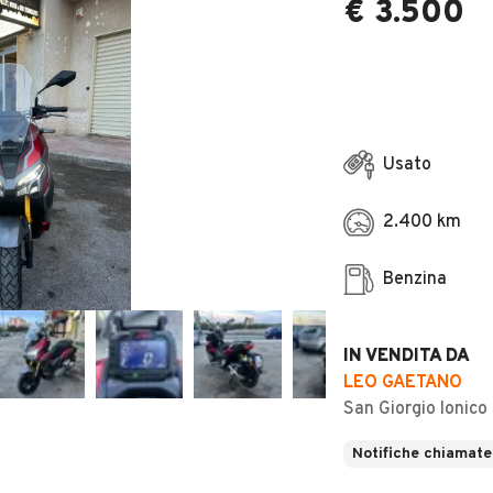
€ 3.500
Usato
2.400 km
Benzina
IN VENDITA DA
LEO GAETANO
San Giorgio Ionico
Notifiche chiamate