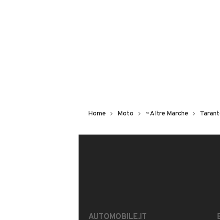
MOSTRA NUMERO
Notifiche chiamate attive
Questo venditore
riceverà un’e-ma
CONTATTA IL VENDITORE
Il veicolo è ancora disponibile?
Home
Moto
~Altre Marche
Taran
Offrite finanziamenti?
È possibile vedere più foto?
AUTOMOBILE.IT