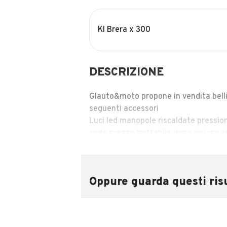
Kl Brera x 300
DESCRIZIONE
Glauto&moto propone in vendita belli
seguenti accessori
Luci led manopole riscaldate pressio
sede prezzo trattabile dopo visione 
INFORMAZIONI VEICOLO
Oppure guarda questi risu
Marca
~Altre Marche