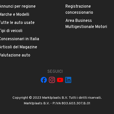
Annunci per regione
Registrazione
La tua mail:
concessionario
Marche e Modelli
Area Business
Tutte le auto usate
Multigestionale Motori
Tipi di veicoli
Concessionari in Italia
Articoli del Magazine
Valutazione auto
 ad Automobile S.r.l. a utilizzare i miei contatti secondo quanto
acy
, ad esempio per inviare delle raccomandazioni per veicoli simili.
SEGUICI
INVIA MESSAGGIO
 su di esso si applicano l'
Informativa sulla privacy
Copyright © 2023 Marktplaats B.V. Tutti i diritti riservati.
Marktplaats B.V. - P.IVA 803.603.307.B.01
icevuto e controllato da automobile.it e se necessario bloccato (es.