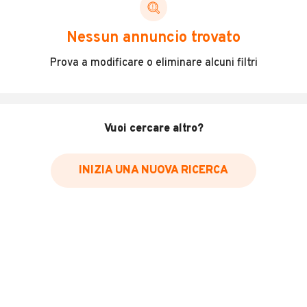
Avrai accesso a tutte le informazioni di cui necessiti per
scegliere in modo trasparente e sicuro, come:
Nessun annuncio trovato
Incidenti in cui è stato coinvolto il veicolo
Prova a modificare o eliminare alcuni filtri
L'ultima lettura del contachilometri
Data e luogo di immatricolazione
Data e luogo delle revisioni effettuate
Vuoi cercare altro?
Importazioni
INIZIA UNA NUOVA RICERCA
Inserisci il numero di targa per verificare la disponibilità
del report.
Per saperne di più su CARFAX visita
il sito web
VERIFICA DISPONIBILITÀ REPORT