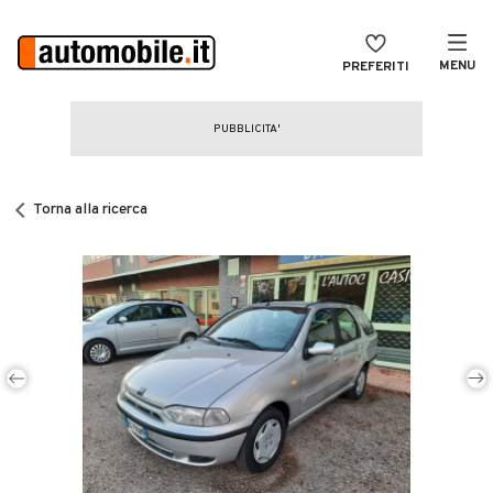
MENU
PREFERITI
CERCA
VENDI
Auto
MAGAZINE
Auto usate
Torna alla ricerca
ACCEDI
Auto Km 0
Auto Nuove
Noleggio a lungo termine
Auto d'epoca
Moto
Camper