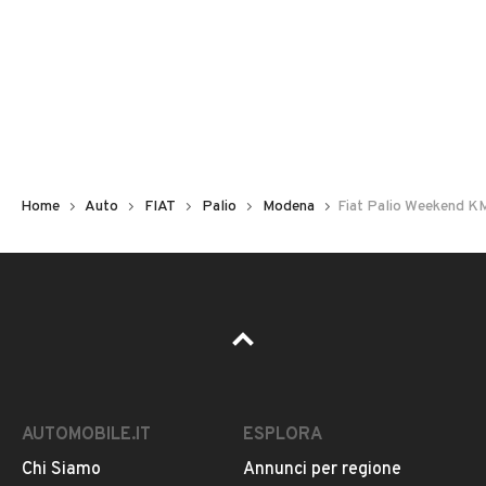
Non hai il numero di targa? Cercalo nelle foto del veicolo
o contatta
il venditore al telefono
o
via e-mail
per
riceverlo.
Home
Auto
FIAT
Palio
Modena
Fiat Palio Weekend 
AUTOMOBILE.IT
ESPLORA
Chi Siamo
Annunci per regione