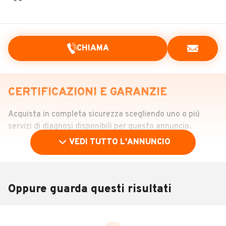
CHIAMA
CERTIFICAZIONI E GARANZIE
Acquista in completa sicurezza scegliendo uno o piú
servizi di diagnosi disponibili per questo annuncio.
VEDI TUTTO L'ANNUNCIO
STORIA DEL VEICOLO
Richiedi da 39,99 €
Sponsorizzato
Oppure guarda questi risultati
Attraverso il report CARFAX potrai verificare la storia del
veicolo semplicemente utilizzando il numero di targa.