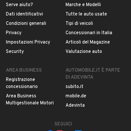
Pubblicità
Serve aiuto?
Marche e Modelli
Dati identificativi
Tutte le auto usate
Condizioni generali
Tipi di veicoli
DESCRIZIONE
Privacy
Concessionari in Italia
L’AUTOCCASIONE PROPONE IN VENDITA SPLENDIDA FIAT
Impostazioni Privacy
Articoli del Magazine
PALLIO WEEKEND 1.6 BENZINA 5 PORTE, CAMBIO
Security
Valutazione auto
MANUALE 5 MARCE, VETTURA UNICO PROPRIETATRIO
DELLA ZONA MANTENUTA IN CONDIZIONI MANIACALI
SIA DI MECCANICA CHE INTERNI E CARROZZERIA !!!!!
AREA BUSINESS
AUTOMOBILE.IT È PARTE
CHILOMETRAGGIO DOCUMENTABILE KM 61.000 !!!!
DI ADEVINTA
Registrazione
CRONOLOGIA ULTIME REVISIONI:
concessionario
subito.it
58.526 IL 31/05/2019
59.946 IL 31/05/2021
Area Business
mobile.de
61.217 IL 20/02/2024
Multigestionale Motori
LEGGI TUTTO
Adevinta
DISTRIBUZIONE ESEGUITA !!!!
SEGUICI
INFORMAZIONI VEICOLO
BOLLATA FINO 2024 !!!!!