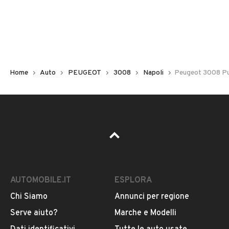
Non hai il numero di targa? Cercalo nelle foto del veicolo
o contatta
il venditore al telefono
o
via e-mail
per
riceverlo.
Home
Auto
PEUGEOT
3008
Napoli
Peugeot 3008 Pu
AUTOMOBILE.IT
ESPLORA
Chi Siamo
Annunci per regione
Pubblicità
Serve aiuto?
Marche e Modelli