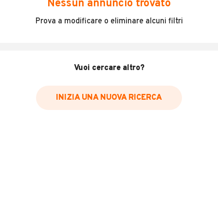
Nessun annuncio trovato
Incidenti in cui è stato coinvolto il veicolo
Prova a modificare o eliminare alcuni filtri
L'ultima lettura del contachilometri
Data e luogo di immatricolazione
Data e luogo delle revisioni effettuate
Vuoi cercare altro?
Importazioni
INIZIA UNA NUOVA RICERCA
Inserisci il numero di targa per verificare la disponibilità
del report.
Per saperne di più su CARFAX visita
il sito web
VERIFICA DISPONIBILITÀ REPORT