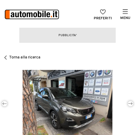
MENU
PREFERITI
CERCA
VENDI
Auto
MAGAZINE
Auto usate
Torna alla ricerca
ACCEDI
Auto Km 0
Auto Nuove
Noleggio a lungo termine
Auto d'epoca
Moto
Camper