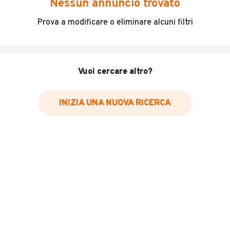
Nessun annuncio trovato
Incidenti in cui è stato coinvolto il veicolo
Prova a modificare o eliminare alcuni filtri
L'ultima lettura del contachilometri
Data e luogo di immatricolazione
Data e luogo delle revisioni effettuate
Vuoi cercare altro?
Importazioni
INIZIA UNA NUOVA RICERCA
Inserisci il numero di targa per verificare la disponibilità
del report.
Per saperne di più su CARFAX visita
il sito web
VERIFICA DISPONIBILITÀ REPORT