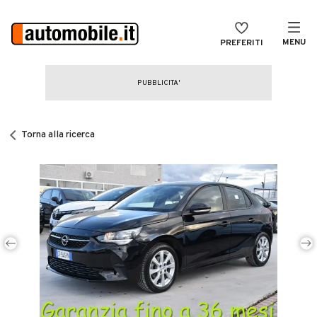
MENU
PREFERITI
CERCA
VENDI
Auto
MAGAZINE
Auto usate
Torna alla ricerca
ACCEDI
Auto Km 0
Auto Nuove
Noleggio a lungo termine
Auto d'epoca
Moto
Camper