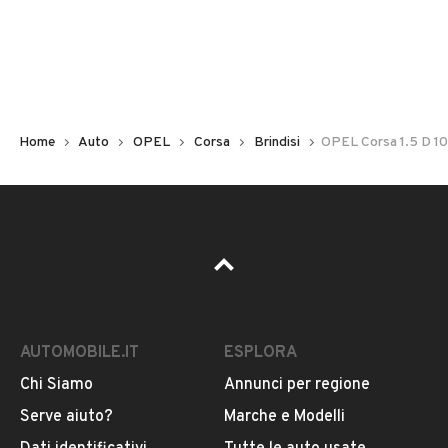
Non hai il numero di targa? Cercalo nelle foto del veicolo
o contatta
il venditore al telefono
o
via e-mail
per
riceverlo.
Home
Auto
OPEL
Corsa
Brindisi
OPEL Corsa 1.5 D 10
AUTOMOBILE.IT
ESPLORA
Chi Siamo
Annunci per regione
Pubblicità
Serve aiuto?
Marche e Modelli