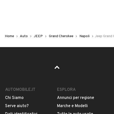
Non hai il numero di targa? Cercalo nelle foto del veicolo
o contatta
il venditore al telefono
o
via e-mail
per
riceverlo.
Home
Auto
JEEP
Grand Cherokee
Napoli
Jeep Grand 
AUTOMOBILE.IT
ESPLORA
Chi Siamo
Annunci per regione
Pubblicità
Serve aiuto?
Marche e Modelli