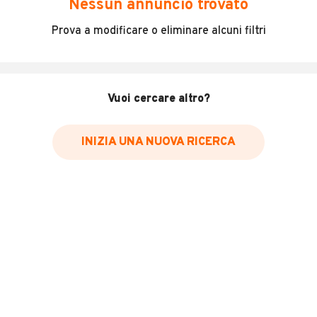
Nessun annuncio trovato
Incidenti in cui è stato coinvolto il veicolo
Prova a modificare o eliminare alcuni filtri
L'ultima lettura del contachilometri
Data e luogo di immatricolazione
Data e luogo delle revisioni effettuate
Vuoi cercare altro?
Importazioni
INIZIA UNA NUOVA RICERCA
Inserisci il numero di targa per verificare la disponibilità
del report.
Per saperne di più su CARFAX visita
il sito web
VERIFICA DISPONIBILITÀ REPORT