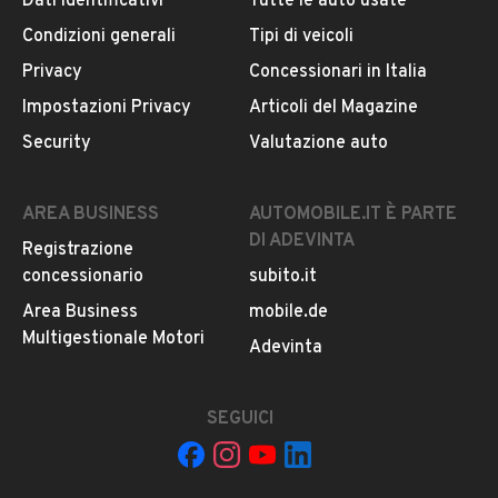
Dati identificativi
Tutte le auto usate
Condizioni generali
Tipi di veicoli
DESCRIZIONE
Privacy
Concessionari in Italia
Jeep Grand Cherokee 3.0 V6 CRD Limited
Impostazioni Privacy
Articoli del Magazine
Security
Valutazione auto
INFORMAZIONI VEICOLO
AREA BUSINESS
AUTOMOBILE.IT È PARTE
DATI BASE
CONSUMI
ESTETICA E CONDIZ
DI ADEVINTA
Registrazione
concessionario
subito.it
Tipologia
Area Business
mobile.de
USATO
Multigestionale Motori
Adevinta
Marca
JEEP
SEGUICI
Modello