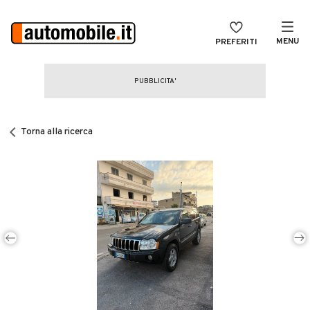
MENU
PREFERITI
CERCA
VENDI
Auto
MAGAZINE
Auto usate
Torna alla ricerca
ACCEDI
Auto Km 0
Auto Nuove
Noleggio a lungo termine
Auto d'epoca
Moto
Camper