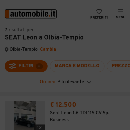
MENU
PREFERITI
CERCA
7
risultati
per
SEAT Leon a Olbia-Tempio
VENDI
Auto
MAGAZINE
Auto usate
Olbia-Tempio
Cambia
ACCEDI
Auto Km 0
FILTRI
MARCA E MODELLO
PREZZ
2
Auto Nuove
Ordina:
Più rilevante
Noleggio a lungo termine
Auto d'epoca
€ 12.500
Moto
Seat Leon 1.6 TDI 115 CV 5p.
Business
Camper
12