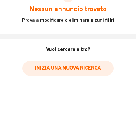
scegliere in modo trasparente e sicuro, come:
Nessun annuncio trovato
Incidenti in cui è stato coinvolto il veicolo
Prova a modificare o eliminare alcuni filtri
L'ultima lettura del contachilometri
Data e luogo di immatricolazione
Data e luogo delle revisioni effettuate
Vuoi cercare altro?
Importazioni
INIZIA UNA NUOVA RICERCA
Inserisci il numero di targa per verificare la disponibilità
del report.
Per saperne di più su CARFAX visita
il sito web
VERIFICA DISPONIBILITÀ REPORT