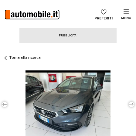
MENU
PREFERITI
CERCA
VENDI
Auto
MAGAZINE
Auto usate
Torna alla ricerca
ACCEDI
Auto Km 0
Auto Nuove
Noleggio a lungo termine
Auto d'epoca
Moto
Camper