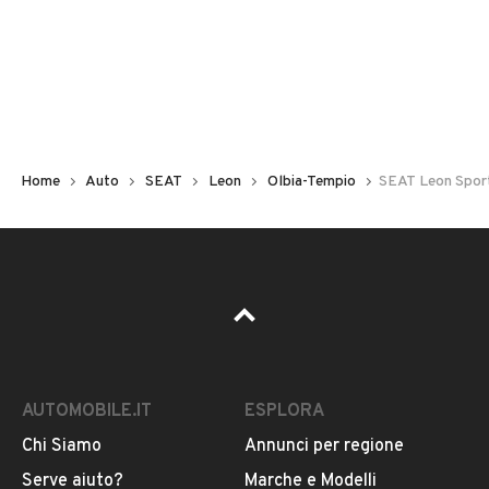
Non hai il numero di targa? Cercalo nelle foto del veicolo
o contatta
il venditore al telefono
o
via e-mail
per
riceverlo.
Home
Auto
SEAT
Leon
Olbia-Tempio
SEAT Leon Sport
AUTOMOBILE.IT
ESPLORA
Chi Siamo
Annunci per regione
Pubblicità
Serve aiuto?
Marche e Modelli