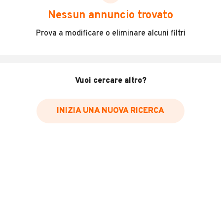
scegliere in modo trasparente e sicuro, come:
Nessun annuncio trovato
Incidenti in cui è stato coinvolto il veicolo
Prova a modificare o eliminare alcuni filtri
L'ultima lettura del contachilometri
Data e luogo di immatricolazione
Data e luogo delle revisioni effettuate
Vuoi cercare altro?
Importazioni
INIZIA UNA NUOVA RICERCA
Inserisci il numero di targa per verificare la disponibilità
del report.
Per saperne di più su CARFAX visita
il sito web
VERIFICA DISPONIBILITÀ REPORT