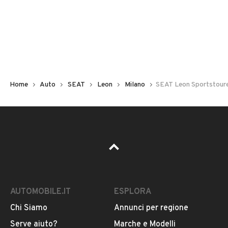
Non hai il numero di targa? Cercalo nelle foto del veicolo
o contatta
il venditore al telefono
o
via e-mail
per
riceverlo.
Home
Auto
SEAT
Leon
Milano
SEAT Leon Sportstoure
AUTOMOBILE.IT
ESPLORA
Chi Siamo
Annunci per regione
Pubblicità
Serve aiuto?
Marche e Modelli