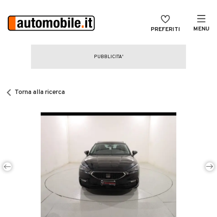
MENU
PREFERITI
CERCA
VENDI
Auto
MAGAZINE
Auto usate
Torna alla ricerca
ACCEDI
Auto Km 0
Auto Nuove
Noleggio a lungo termine
Auto d'epoca
Moto
Camper