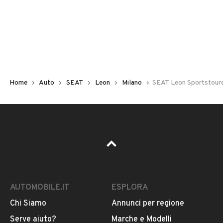
Non hai il numero di targa? Cercalo nelle foto del veicolo
o contatta
il venditore al telefono
o
via e-mail
per
riceverlo.
Home
Auto
SEAT
Leon
Milano
SEAT Leon Sportstoure
AUTOMOBILE.IT
ESPLORA
Chi Siamo
Annunci per regione
Pubblicità
Serve aiuto?
Marche e Modelli