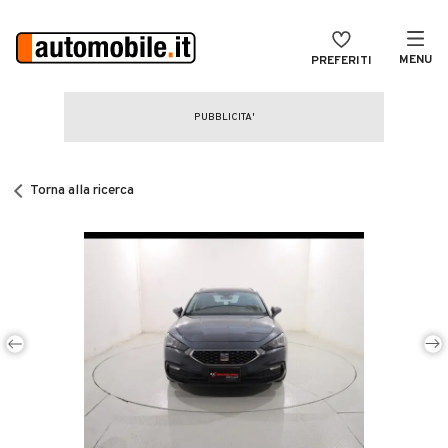
MENU
PREFERITI
CERCA
VENDI
Auto
MAGAZINE
Auto usate
Torna alla ricerca
ACCEDI
Auto Km 0
Auto Nuove
Noleggio a lungo termine
Auto d'epoca
Moto
Camper