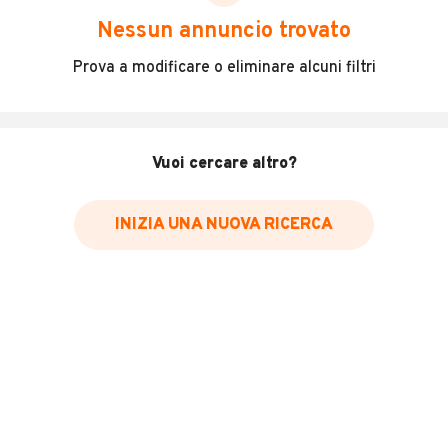
scegliere in modo trasparente e sicuro, come:
Nessun annuncio trovato
Incidenti in cui è stato coinvolto il veicolo
Prova a modificare o eliminare alcuni filtri
L'ultima lettura del contachilometri
Data e luogo di immatricolazione
Data e luogo delle revisioni effettuate
Vuoi cercare altro?
Importazioni
INIZIA UNA NUOVA RICERCA
Inserisci il numero di targa per verificare la disponibilità
del report.
Per saperne di più su CARFAX visita
il sito web
VERIFICA DISPONIBILITÀ REPORT