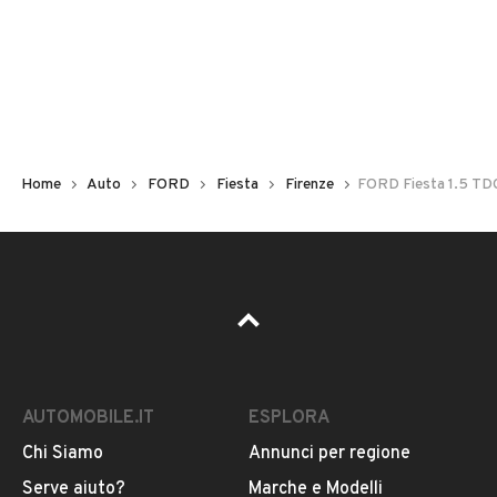
Non hai il numero di targa? Cercalo nelle foto del veicolo
o contatta
il venditore al telefono
o
via e-mail
per
riceverlo.
Home
Auto
FORD
Fiesta
Firenze
FORD Fiesta 1.5 T
AUTOMOBILE.IT
ESPLORA
Chi Siamo
Annunci per regione
Pubblicità
Serve aiuto?
Marche e Modelli