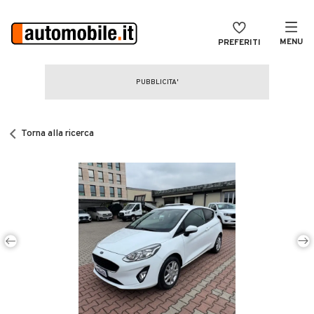
MENU
PREFERITI
CERCA
VENDI
Auto
MAGAZINE
Auto usate
Torna alla ricerca
ACCEDI
Auto Km 0
Auto Nuove
Noleggio a lungo termine
Auto d'epoca
Moto
Camper