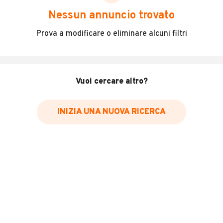
scegliere in modo trasparente e sicuro, come:
Nessun annuncio trovato
Incidenti in cui è stato coinvolto il veicolo
Prova a modificare o eliminare alcuni filtri
L'ultima lettura del contachilometri
Data e luogo di immatricolazione
Data e luogo delle revisioni effettuate
Vuoi cercare altro?
Importazioni
INIZIA UNA NUOVA RICERCA
Inserisci il numero di targa per verificare la disponibilità
del report.
Per saperne di più su CARFAX visita
il sito web
VERIFICA DISPONIBILITÀ REPORT