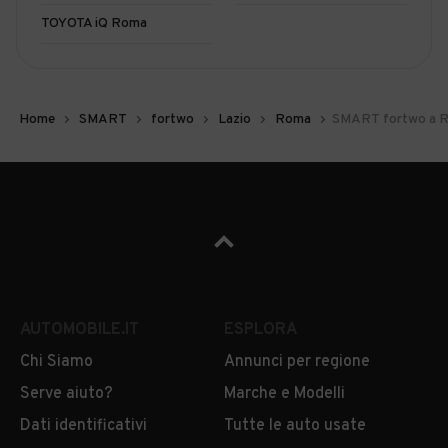
TOYOTA iQ Roma
Home
SMART
fortwo
Lazio
Roma
SMART fortwo a 
AUTOMOBILE.IT
ESPLORA
Chi Siamo
Annunci per regione
Serve aiuto?
Marche e Modelli
Dati identificativi
Tutte le auto usate