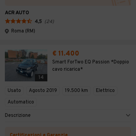
ACR AUTO
4,5
(
24
)
Roma (RM)
€ 11.400
Smart ForTwo EQ Passion *Doppio
cavo ricarica*
14
Usato
Agosto 2019
19.500 km
Elettrico
Automatico
Descrizione
Certificazioni e Garanzie