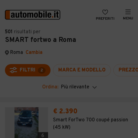
MENU
PREFERITI
CERCA
501
risultati
per
SMART fortwo a Roma
VENDI
Auto
MAGAZINE
Auto usate
Roma
Cambia
ACCEDI
Auto Km 0
FILTRI
MARCA E MODELLO
PREZZ
2
Auto Nuove
Ordina:
Più rilevante
Noleggio a lungo termine
Auto d'epoca
€ 2.390
Moto
Smart ForTwo 700 coupé passion
(45 kW)
Camper
6