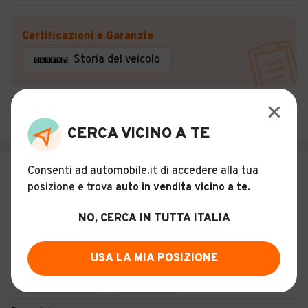
Certificazioni e Garanzie
Storia del veicolo
BAJA MOTORS 2
Ladispoli (RM)
CERCA VICINO A TE
€ 13.500
Consenti ad automobile.it di accedere alla tua
posizione e trova
auto in vendita vicino a te
.
Smart ForTwo 90 0.9 Turbo
twinamic BRABUS R125 FULL LED
NO, CERCA IN TUTTA ITALIA
PRONTA CONSEGNA
15
Usato
Dicembre 2019
89.900 km
USA LA MIA POSIZIONE
Benzina - Euro 6
Automatico