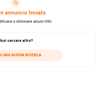
ni di cui necessiti per scegliere in modo trasparente
n annuncio trovato
 il veicolo
ficare o eliminare alcuni filtri
metri
ne
fettuate
Vuoi cercare altro?
IA UNA NUOVA RICERCA
icare la disponibilità del report.
a
il sito web
A DISPONIBILITÀ REPORT