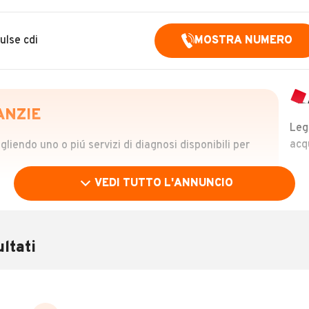
lse cdi
MOSTRA NUMERO
ANZIE
Leg
acq
iendo uno o piú servizi di diagnosi disponibili per
VEDI TUTTO L'ANNUNCIO
OLO
 €
ltati
verificare la storia del veicolo semplicemente