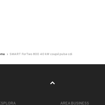
 nelle foto del veicolo o contatta
GU
per riceverlo.
sante New entry!!!
oma
SMART ForTwo 800 40 kW coupé pulse cdi
la vettura con foto e video? CHIAMACI ORA .
 buone condizioni di carrozzeria con svariati graffi da
canicamente
LEGGI TUTTO
ESPLORA
AREA BUSINESS