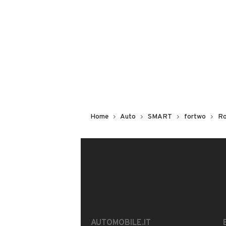
Non hai il numero di targa? Cercalo
il venditore al telefono
o
via e-mail
DESCRIZIONE
[Rif. 20642002]
M-M Motors Roma propone un interes
Home
Auto
SMART
fortwo
R
Vuoi ricevere la perizia completa del
-DESCRIZIONE
SMART 451 DIESEL EURO 5A, veicolo in
rivedere e il tetto un pò opaco, mec
auto in ottime condizioni!!!
AUTOMOBILE.IT