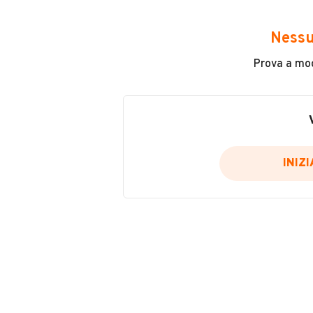
Avrai accesso a tutte le informazio
e sicuro, come:
Nessu
Incidenti in cui è stato coinvolto
Prova a modi
L'ultima lettura del contachilo
Data e luogo di immatricolazio
Data e luogo delle revisioni ef
Importazioni
INIZ
Inserisci il numero di targa per verif
Per saperne di più su CARFAX visit
VERIFIC