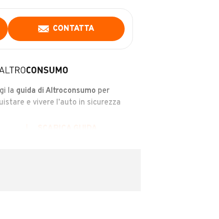
CONTATTA
gi la
guida di Altroconsumo
per
uistare e vivere l’auto in sicurezza
SCARICA GUIDA