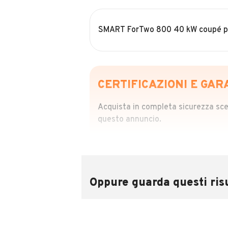
SMART ForTwo 800 40 kW coupé pu
CERTIFICAZIONI E GAR
Acquista in completa sicurezza scegl
questo annuncio.
STORIA DEL VEIC
Richiedi da 39,99
Sponsorizzato
Oppure guarda questi risu
Attraverso il report CARFAX potrai 
utilizzando il numero di targa.