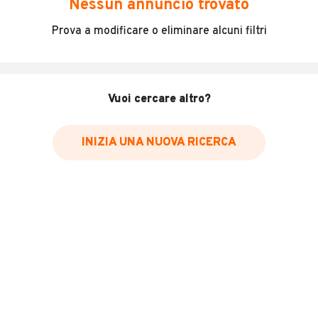
Nessun annuncio trovato
Incidenti in cui è stato coinvolto il veicolo
Prova a modificare o eliminare alcuni filtri
L'ultima lettura del contachilometri
Data e luogo di immatricolazione
Data e luogo delle revisioni effettuate
Vuoi cercare altro?
Importazioni
INIZIA UNA NUOVA RICERCA
Inserisci il numero di targa per verificare la disponibilità
del report.
Per saperne di più su CARFAX visita
il sito web
VERIFICA DISPONIBILITÀ REPORT