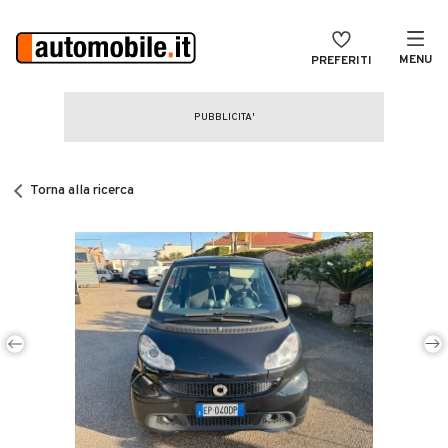
MENU
PREFERITI
CERCA
VENDI
Auto
MAGAZINE
Auto usate
Torna alla ricerca
ACCEDI
Auto Km 0
Auto Nuove
Noleggio a lungo termine
Auto d'epoca
Moto
Camper