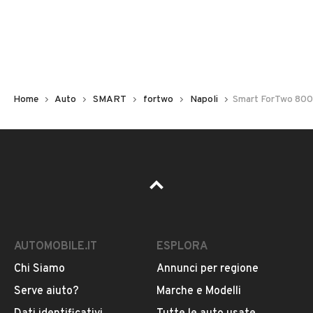
Non hai il numero di targa? Cercalo nelle foto del veicolo
o contatta
il venditore al telefono
o
via e-mail
per
riceverlo.
Home
Auto
SMART
fortwo
Napoli
Smart ForTwo 800 
AUTOMOBILE.IT
ESPLORA
Chi Siamo
Annunci per regione
Pubblicità
Serve aiuto?
Marche e Modelli