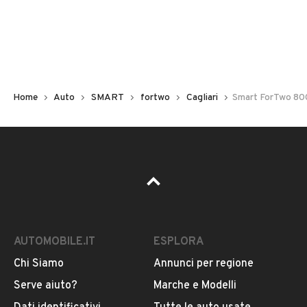
Non hai il numero di targa? Cercalo nelle foto del veicolo
o contatta
il venditore al telefono
o
via e-mail
per
riceverlo.
Home
Auto
SMART
fortwo
Cagliari
Smart ForTwo 800
AUTOMOBILE.IT
ESPLORA
Chi Siamo
Annunci per regione
Pubblicità
Serve aiuto?
Marche e Modelli