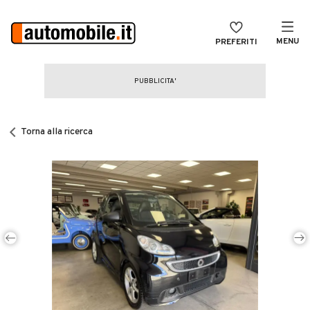
MENU
PREFERITI
CERCA
VENDI
Auto
MAGAZINE
Auto usate
Torna alla ricerca
ACCEDI
Auto Km 0
Auto Nuove
Noleggio a lungo termine
Auto d'epoca
Moto
Camper