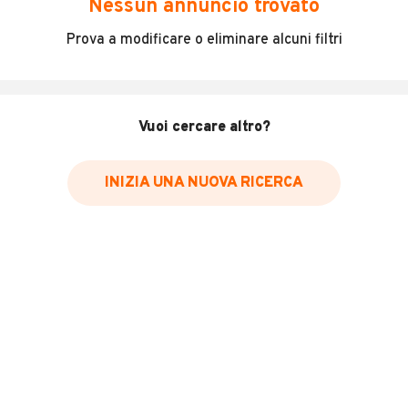
Nessun annuncio trovato
Incidenti in cui è stato coinvolto il veicolo
Prova a modificare o eliminare alcuni filtri
L'ultima lettura del contachilometri
Data e luogo di immatricolazione
Data e luogo delle revisioni effettuate
Vuoi cercare altro?
Importazioni
INIZIA UNA NUOVA RICERCA
Inserisci il numero di targa per verificare la disponibilità
del report.
Per saperne di più su CARFAX visita
il sito web
VERIFICA DISPONIBILITÀ REPORT