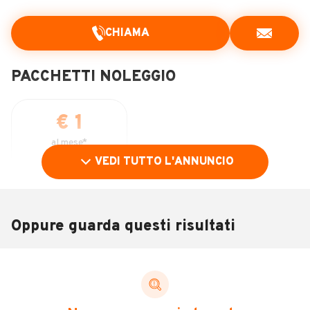
CHIAMA
PACCHETTI NOLEGGIO
€ 1
al mese*
VEDI TUTTO L'ANNUNCIO
0
Mesi
DURATA
0
KM/ANNO INCLUSI
Oppure guarda questi risultati
€ 0
ANTICIPO
SCEGLI