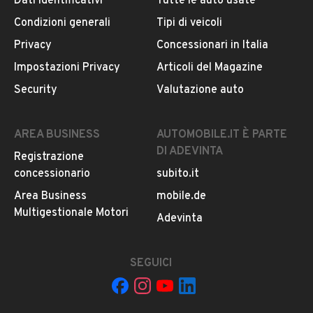
Dati identificativi
Tutte le auto usate
Condizioni generali
Tipi di veicoli
VERIFICA DISPONIBILITÀ REPORT
Privacy
Concessionari in Italia
Impostazioni Privacy
Articoli del Magazine
Non hai il numero di targa? Cercalo nelle foto del veicolo
o contatta
il venditore al telefono
o
via e-mail
per
Security
Valutazione auto
riceverlo.
AREA BUSINESS
AUTOMOBILE.IT È PARTE
DI ADEVINTA
Registrazione
concessionario
subito.it
Area Business
mobile.de
Multigestionale Motori
Adevinta
SEGUICI