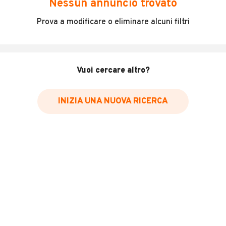
Nessun annuncio trovato
* Il canone mensile dei veicoli a noleggio può variare in base alla
Prova a modificare o eliminare alcuni filtri
durata del contratto, al numero di km inclusi e all'importo versato
come anticipo. Richiediamo ai nostri inserzionisti di indicare il prezzo
IVA inclusa. Vi raccomandiamo di verificare che il prezzo indicato
comprenda effettivamente l'IVA.
Vuoi cercare altro?
INIZIA UNA NUOVA RICERCA
CERTIFICAZIONI E GARANZIE
Acquista in completa sicurezza scegliendo uno o piú
servizi di diagnosi disponibili per questo annuncio.
STORIA DEL VEICOLO
Richiedi da 39,99 €
Sponsorizzato