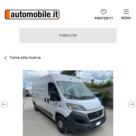
MENU
PREFERITI
CERCA
VENDI
Auto
MAGAZINE
Auto usate
Torna alla ricerca
ACCEDI
Auto Km 0
Auto Nuove
Noleggio a lungo termine
Auto d'epoca
Moto
Camper