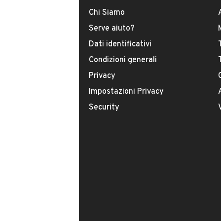
Accettate permute?
Chi Siamo
È disponibile in altri colori?
Serve aiuto?
Dati identificativi
Condizioni generali
Privacy
Impostazioni Privacy
Security
Il tuo nome:
Il tuo numero di telefono: