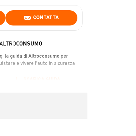
CONTATTA
gi la
guida di Altroconsumo
per
uistare e vivere l’auto in sicurezza
SCARICA GUIDA