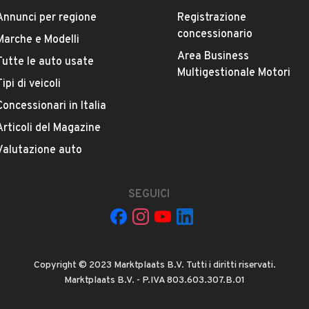
Offrite finanziamenti?
Annunci per regione
Registrazione
concessionario
Marche e Modelli
Area Business
Tutte le auto usate
Multigestionale Motori
Tipi di veicoli
Concessionari in Italia
Articoli del Magazine
Valutazione auto
La tua mail:
SEGUICI
Copyright © 2023 Marktplaats B.V. Tutti i diritti riservati.
Marktplaats B.V. - P.IVA 803.603.307.B.01