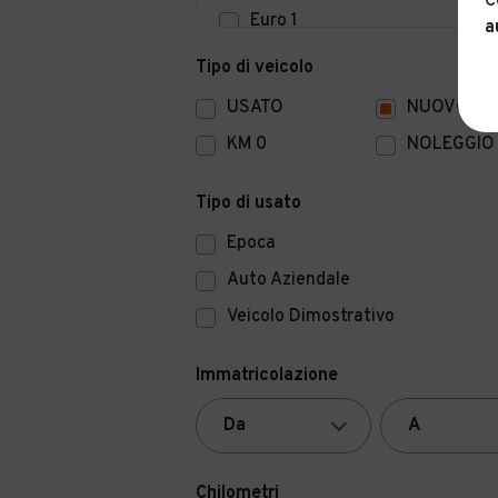
C
Euro 1
a
Euro 0
Tipo di veicolo
USATO
NUOVO
KM 0
NOLEGGIO
Tipo di usato
Epoca
Auto Aziendale
Veicolo Dimostrativo
Immatricolazione
Chilometri