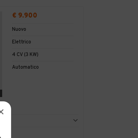
€ 9.900
Nuovo
Elettrico
4 CV (3 KW)
Automatico