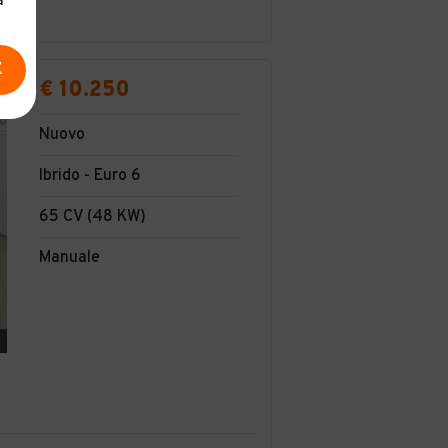
a
E
€ 10.250
Nuovo
Ibrido - Euro 6
65 CV (48 KW)
Manuale