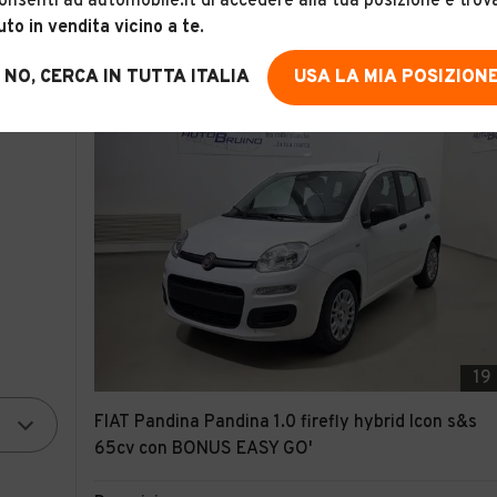
onsenti ad automobile.it di accedere alla tua posizione e trov
Torino (TO)
uto in vendita vicino a te
.
NO, CERCA IN TUTTA ITALIA
USA LA MIA POSIZION
19
FIAT Pandina Pandina 1.0 firefly hybrid Icon s&s
65cv con BONUS EASY GO'